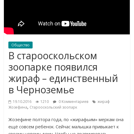
Общество
В старооскольском
зоопарке появился
жираф – единственный
в Черноземье
19.10.2016
1210
0 Комментариев
жираф
,
Жозефина
Старооскольский зоопарк
Жозефине полтора года, по «жирафьим» меркам она
ещё совсем ребенок. Сейчас малышка привыкает к
своему новому дому. Чтобы не травмировать