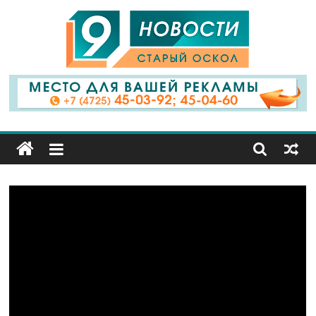
9
Канал
Старый
Оскол