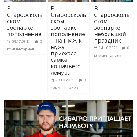
В
В
В
Староосколь
Староосколь
Староосколь
ском
ском
ском
зоопарке
зоопарке
зоопарке
пополнение
пополнение
небольшой
– на ПМЖ к
праздник
09.12.2015
0
мужу
14.10.2021
0
комментариев
приехала
комментариев
самка
кошачьего
лемура
29.10.2021
0
комментариев