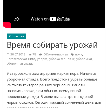
Общество
Время собирать урожай
,
30.07.2018
78
0 Комментариев
поля
,
,
,
,
Роговатовская нива
уборка
уборка зерновых
уборочная
уборочная страда
У
старооскольских аграриев жаркая пора. Началась
уборочная страда. Всего предстоит убрать больше
26 тысяч гектаров ранних зерновых. Работы
начались позже, чем обычно. Всему виной
проливные дожди. В
июле выпала треть годовой
нормы осадков. Сегодня каждый солнечный день для