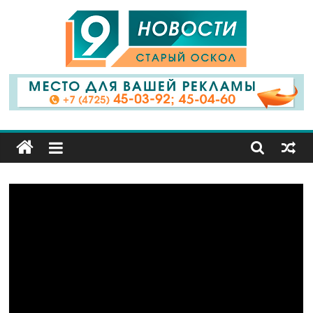
9
Канал
Старый
Оскол