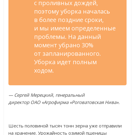
с
проливных дождей,
поэтому уборка началась
в
более поздние сроки,
и
мы
имеем определенные
проблемы. На
данный
момент убрано 30%
от
запланированного.
Уборка идет полным
ходом.
—
Сергей Мерецкий, генеральный
директор
ОАО
«
Агрофирма
«
Роговатовская Нива
»
.
Шесть половиной тысяч тонн зерна уже отправили
на
хранение. Урожайность озимой пшеницы