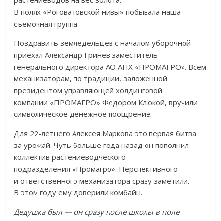
растениеводов на
вес золота.
В
полях
«
Роговатовской нивы
»
побывала наша
съемочная группа.
Поздравить земледельцев с
началом уборочной
приехал Александр Гринев заместитель
генерального директора АО
АПХ
«
ПРОМАГРО
»
. Всем
механизаторам, по
традиции, заложенной
президентом управляющей холдинговой
компании
«
ПРОМАГРО
»
Федором Клюкой, вручили
символическое денежное поощрение.
Для
22-летнего
Алексея Маркова это первая битва
за
урожай. Чуть больше года назад он
пополнил
коллектив растениеводческого
подразделения
«
Промагро
»
. Перспективного
и
ответственного механизатора сразу заметили.
В
этом году ему доверили комбайн.
Дедушка был
—
он
сразу после школы в
поле