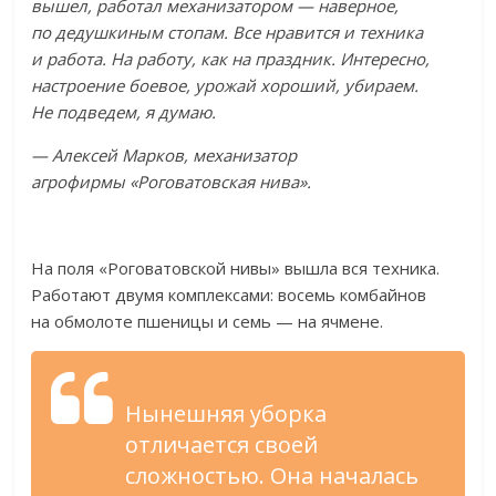
вышел, работал механизатором
—
наверное,
по
дедушкиным стопам. Все нравится и
техника
и
работа. На
работу, как на
праздник. Интересно,
настроение боевое, урожай хороший, убираем.
Не
подведем, я
думаю.
—
Алексей Марков, механизатор
агрофирмы
«
Роговатовская нива
»
.
На
поля
«
Роговатовской нивы
»
вышла вся техника.
Работают двумя комплексами: восемь комбайнов
на
обмолоте пшеницы и
семь
—
на
ячмене.
Нынешняя уборка
отличается своей
сложностью. Она началась