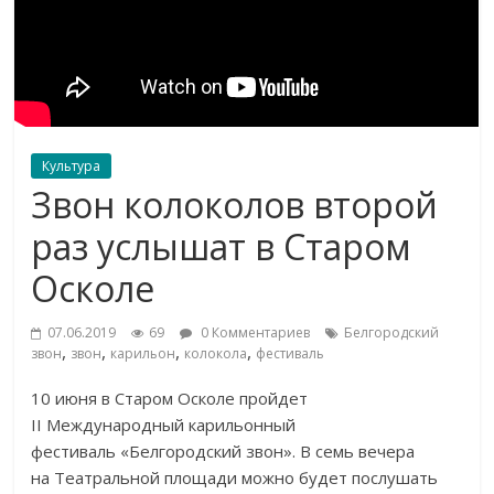
Культура
Звон колоколов второй
раз услышат в Старом
Осколе
07.06.2019
69
0 Комментариев
Белгородский
,
,
,
,
звон
звон
карильон
колокола
фестиваль
10 июня в
Старом Осколе пройдет
II
Международный карильонный
фестиваль
«
Белгородский звон
»
. В
семь вечера
на
Театральной площади можно будет послушать