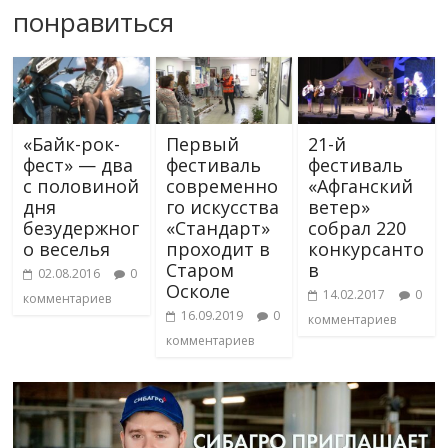
понравиться
«Байк-рок-
Первый
21-й
фест» — два
фестиваль
фестиваль
с половиной
современно
«Афганский
дня
го искусства
ветер»
безудержног
«Стандарт»
собрал 220
о веселья
проходит в
конкурсанто
Старом
в
02.08.2016
0
Осколе
14.02.2017
0
комментариев
16.09.2019
0
комментариев
комментариев