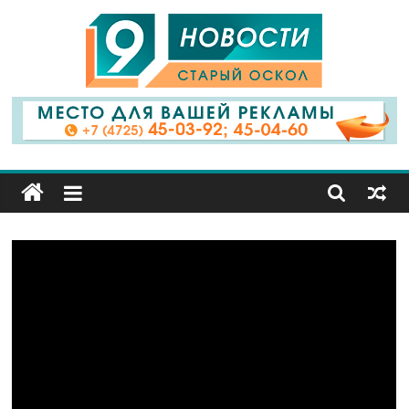
9
Канал
Старый
Оскол