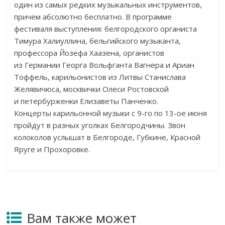
один из
самых редких музыкальных инструментов,
причем абсолютно бесплатно. В
программе
фестиваля выступления: белгородского органиста
Тимура Халиуллина, бельгийского музыканта,
профессора Йозефа Хаазена, органистов
из
Германии Георга Вольфганта Вагнера и
Ариан
Тоффель, карильонистов из
Литвы Станислава
Желявичюса, москвички Олеси Ростовской
и
петербурженки Елизаветы Панченко.
Концерты карильонной музыки с
9-го
по
13-ое
июня
пройдут в
разных уголках Белгородчины. Звон
колоколов услышат в
Белгороде, Губкине, Красной
Яруге и
Прохоровке.
Вам также может