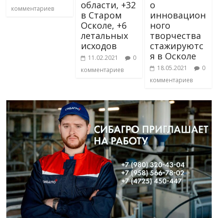
области, +32
о
комментариев
в Старом
инновацион
Осколе, +6
ного
летальных
творчества
исходов
стажируютс
я в Осколе
11.02.2021
0
18.05.2021
0
комментариев
комментариев