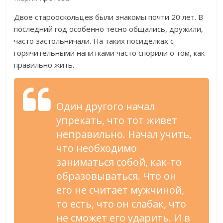
Двое старооскольцев были знакомы почти 20 лет. В
последний год особенно тесно общались, дружили,
часто застольничали. На таких посиделках с
горячительными напитками часто спорили о том, как
правильно жить.
Один другого начал
упрекать, что тот живет
неправильно. Начал учить,
что необходимо
заниматься собой, как-то
образовываться. Что он
его не считает мужчиной,
то есть, что он слабак, что
не сможет его ударить. И в