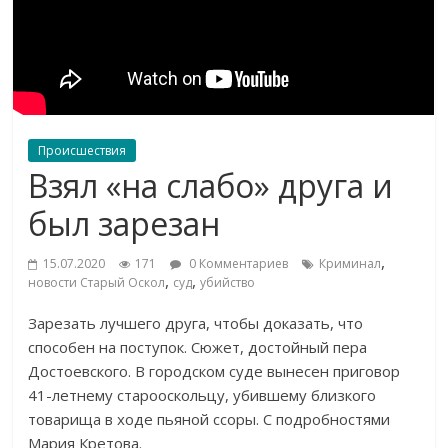
Происшествия
Взял «на слабо» друга и
был зарезан
,
15.07.2020
171
0 Комментариев
Криминал
,
,
новости Старый Оскол
суд
убийство
Зарезать лучшего друга, чтобы доказать, что
способен на поступок. Сюжет, достойный пера
Достоевского. В городском суде вынесен приговор
41-летнему старооскольцу, убившему близкого
товарища в ходе пьяной ссоры. С подробностями
Мария Кретова.