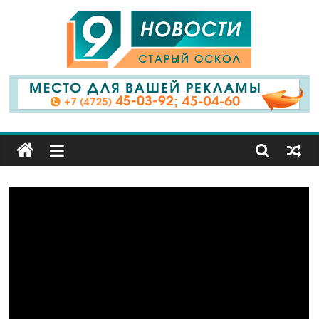
9
Канал
Старый
Оскол