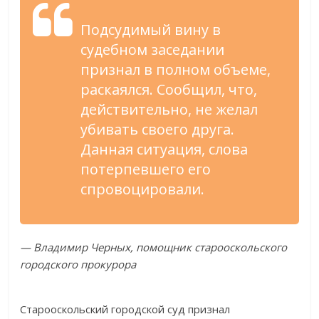
Подсудимый вину в
судебном заседании
признал в полном объеме,
раскаялся. Сообщил, что,
действительно, не желал
убивать своего друга.
Данная ситуация, слова
потерпевшего его
спровоцировали.
— Владимир Черных, помощник старооскольского
городского прокурора
Старооскольский городской суд признал