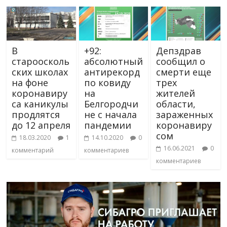
В
+92:
Депздрав
староосколь
абсолютный
сообщил о
ских школах
антирекорд
смерти еще
на фоне
по ковиду
трех
коронавиру
на
жителей
са каникулы
Белгородчи
области,
продлятся
не с начала
зараженных
до 12 апреля
пандемии
коронавиру
сом
18.03.2020
1
14.10.2020
0
16.06.2021
0
комментарий
комментариев
комментариев