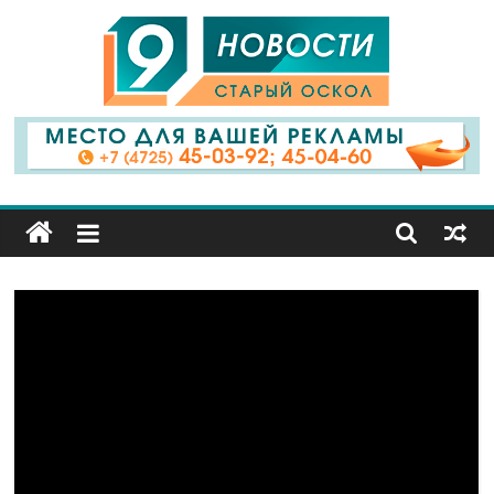
9
Канал
Старый
Оскол