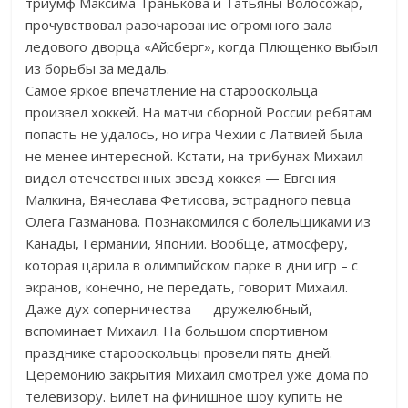
триумф Максима Транькова и Татьяны Волосожар,
прочувствовал разочарование огромного зала
ледового дворца «Айсберг», когда Плющенко выбыл
из борьбы за медаль.
Самое яркое впечатление на старооскольца
произвел хоккей. На матчи сборной России ребятам
попасть не удалось, но игра Чехии с Латвией была
не менее интересной. Кстати, на трибунах Михаил
видел отечественных звезд хоккея — Евгения
Малкина, Вячеслава Фетисова, эстрадного певца
Олега Газманова. Познакомился с болельщиками из
Канады, Германии, Японии. Вообще, атмосферу,
которая царила в олимпийском парке в дни игр – с
экранов, конечно, не передать, говорит Михаил.
Даже дух соперничества — дружелюбный,
вспоминает Михаил. На большом спортивном
празднике старооскольцы провели пять дней.
Церемонию закрытия Михаил смотрел уже дома по
телевизору. Билет на финишное шоу купить не