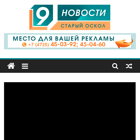
9
Канал
Старый
Оскол