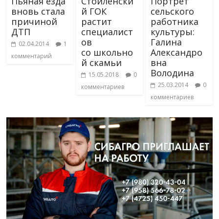
Пьяная езда
Стойленски
Портрет
вновь стала
й ГОК
сельского
причиной
растит
работника
ДТП
специалист
культуры:
ов
Галина
02.04.2014
1
со школьно
Александро
комментарий
й скамьи
вна
Володина
15.05.2018
0
25.03.2014
0
комментариев
комментариев