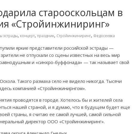
одарила старооскольцам в
ия «Стройинжиниринг»
,
,
,
,
ы эстрады
концерт
праздник
Стройинжиниринг
Федосеевка
тупили яркие представители российской эстрады —
 зрители не отпускали со сцены известных на весь мир
а равнодушным и «синхро-буффонада» — так называет свой
скола. Такого размаха село не видело никогда. Тысячи
здесь компанией «Стройинжинирнгом».
иятия проводятся в городе. Хотелось бы и жителей села
диться нашей страной, и я думаю, что в будущем будет еще
воей страны, я считаю ее самой лучшей, самой сильной
Генеральный директор ООО «Стройинжиниринг».
лава округа Александр Гнедых.