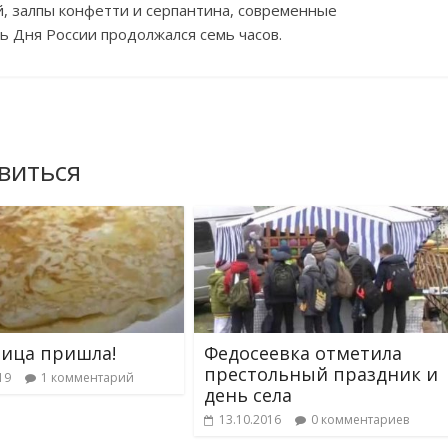
, залпы конфетти и серпантина, современные
ь Дня России продолжался семь часов.
виться
ица пришла!
Федосеевка отметила
престольный праздник и
19
1 комментарий
день села
13.10.2016
0 комментариев