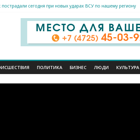
к пострадали сегодня при новых ударах ВСУ по нашему региону
руб. похитили мошенники у жителей Белгородчины под предлогом
 принимают поздравления с профессиональным праздником
спорта и достижений: в Старом Осколе отметили День физкульт
я арт-мастерская открылась в Старом Осколе
ОИСШЕСТВИЯ
ПОЛИТИКА
БИЗНЕС
ЛЮДИ
КУЛЬТУРА