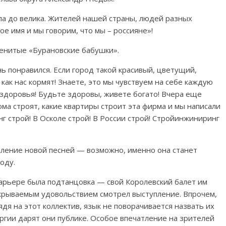
ла до велика. Жителей нашей страны, людей разных
е имя и мы говорим, что мы – россияне»!
менитые «Бурановские бабушки».
ь понравился. Если город такой красивый, цветущий,
как нас кормят! Знаете, это мы чувствуем на себе каждую
м здоровья! Будьте здоровы, живете богато! Вчера еще
ома строят, какие квартиры строит эта фирма и мы написали
 строй! В Осколе строй! В России строй! Стройинжиниринг
пление новой песней — возможно, именно она станет
оду.
карьере была подтанцовка — свой Королевский балет им
скрываемым удовольствием смотрел выступление. Впрочем,
ядя на этот коллектив, язык не поворачивается назвать их
ргии дарят они публике. Особое впечатление на зрителей