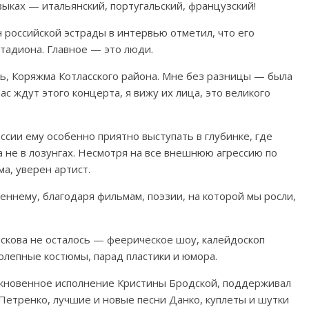
зыках — итальянский, португальский, французский!
российской эстрады в интервью отметил, что его
тадиона. Главное — это люди.
сть, Коряжма Котласского района. Мне без разницы — была
час ждут этого концерта, я вижу их лица, это великого
ссии ему особенно приятно выступать в глубинке, где
а не в лозунгах. Несмотря на все внешнюю агрессию по
а, уверен артист.
еннему, благодаря фильмам, поэзии, на которой мы росли,
скова не осталось — феерическое шоу, калейдоскоп
олепные костюмы, парад пластики и юмора.
никновенное исполнение Кристины Бродской, поддерживал
етренко, лучшие и новые песни Данко, куплеты и шутки