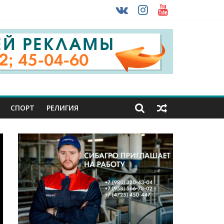
 ввоза машин из-за рубежа
урника
СПОРТ
РЕЛИГИЯ