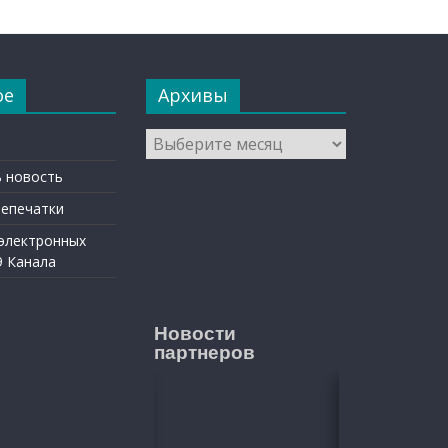
ое
Архивы
Архивы
 новость
репечатки
 электронных
9 Канала
Новости
партнеров