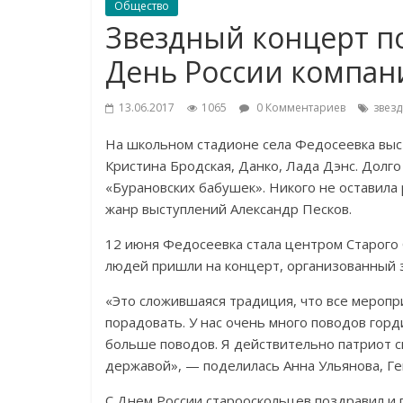
Общество
Звездный концерт п
День России компан
13.06.2017
1065
0 Комментариев
звезд
На школьном стадионе села Федосеевка выс
Кристина Бродская, Данко, Лада Дэнс. Долго
«Бурановских бабушек». Никого не оставил
жанр выступлений Александр Песков.
12 июня Федосеевка стала центром Старого О
людей пришли на концерт, организованный 
«Это сложившаяся традиция, что все меропр
порадовать. У нас очень много поводов гор
больше поводов. Я действительно патриот с
державой», — поделилась Анна Ульянова, 
С Днем России старооскольцев поздравил и г