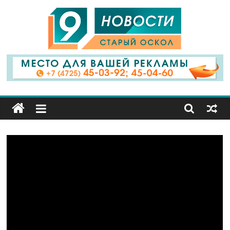
9
Канал
Старый
Оскол