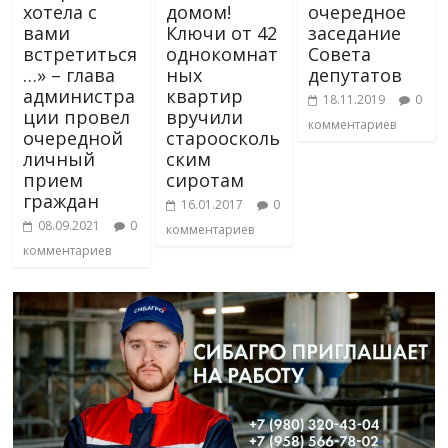
хотела с
домом!
очередное
вами
Ключи от 42
заседание
встретиться
однокомнат
Совета
…» – глава
ных
депутатов
администра
квартир
18.11.2019
0
ции провел
вручили
комментариев
очередной
староосколь
личный
ским
прием
сиротам
граждан
16.01.2017
0
08.09.2021
0
комментариев
комментариев