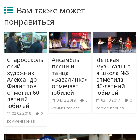
Вам также может
понравиться
Староосколь
Ансамбль
Детская
ский
песни и
музыкальна
художник
танца
я школа №3
Александр
«Завалинка»
отметила
Филиппов
отмечает
40-летний
отметил 60-
юбилей
юбилей
летний
04.12.2019
0
03.10.2017
0
юбилей
комментариев
комментариев
02.02.2018
0
комментариев