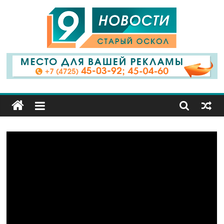
9
Канал
Старый
Оскол