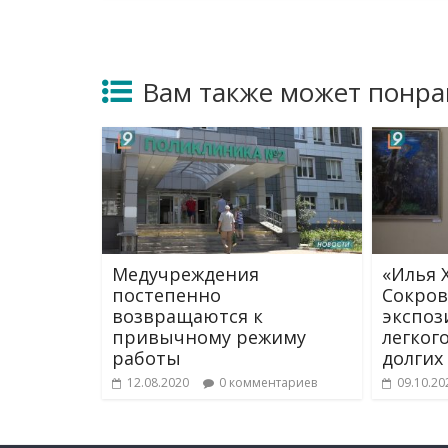
Вам также может понра
Медучреждения
«Илья Х
постепенно
Сокров
возвращаются к
экспоз
привычному режиму
легког
работы
долгих
12.08.2020
0 комментариев
09.10.20