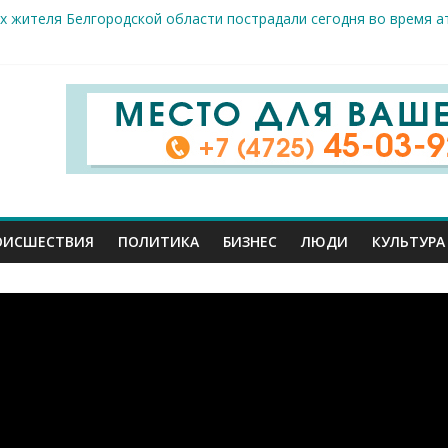
х жителя Белгородской области пострадали сегодня во время а
скрываемость особо тяжких преступлений: в Старооскольском о
дце: старооскольский тренер Георгий Золотых нуждается в сро
естам несанкционированной торговли: что и где можно продава
ие салоны»: старооскольский краеведческий музей приглашает о
ОИСШЕСТВИЯ
ПОЛИТИКА
БИЗНЕС
ЛЮДИ
КУЛЬТУРА