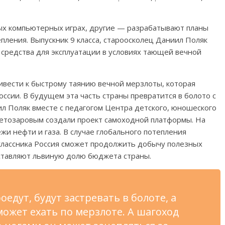
ых компьютерных играх, другие — разрабатывают планы
епления. Выпускник 9 класса, староосколец Даниил Поляк
 средства для эксплуатации в условиях тающей вечной
ивести к быстрому таянию вечной мерзлоты, которая
ссии. В будущем эта часть страны превратится в болото с
л Поляк вместе с педагогом Центра детского, юношеского
етозаровым создали проект самоходной платформы. На
и нефти и газа. В случае глобального потепления
классника Россия сможет продолжить добычу полезных
ставляют львиную долю бюджета страны.
оедут, будут застревать в болоте, а
может ехать по мерзлоте. А шагоход