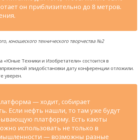
ботает он приблизительно до 8 метров.
ения.
ого, юношеского технического творчества №2
рса «Юные Техники и Изобретатели» состоится в
 напряженной эпидобстановки дату конференции отложили.
е уверен.
латформа — ходит, собирает
. Если нефть нашли, то там уже будут
бывающую платформу. Есть каюты
ожно использовать не только в
мышленности — возможны разные