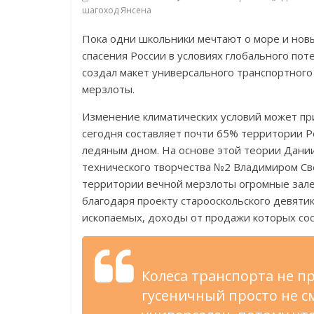
шагоход Янсена
Пока одни школьники мечтают о море и нов
спасения России в условиях глобального пот
создал макет универсального транспортного
мерзлоты.
Изменение климатических условий может пр
сегодня составляет почти 65% территории Ро
ледяным дном. На основе этой теории Дании
технического творчества №2 Владимиром Св
территории вечной мерзлоты огромные залеж
благодаря проекту старооскольского девяти
ископаемых, доходы от продажи которых со
Колеса транспорта не пр
гусеничный просто не с