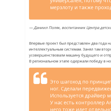
универсален, потому чт
мерзлоту и также проход
— Даниил Поляк, воспитанник Центра детск
Впервые проект был представлен два года н
интеллектуальным системам. Занял там втор
усовершенствовали машину будущего и отпр
В региональном этапе одержали победу в но
Это шагоход по принцип
ног. Сделали передвиже
Используется драйвер м
У нас есть контроллер A
него тоже идет отдельн