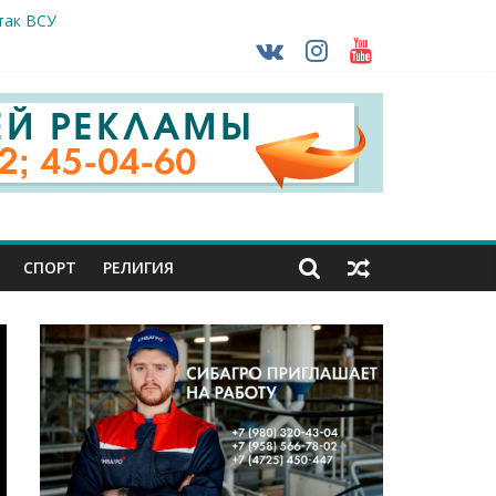
так ВСУ
тделе СК подвели итоги первого полугодия
чной трансплантации
ть без штрафа?
кунуться в прошлое
СПОРТ
РЕЛИГИЯ