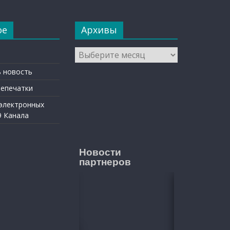
ое
Архивы
Архивы
 новость
репечатки
 электронных
9 Канала
Новости
партнеров