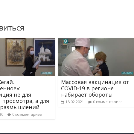
виться
егай.
Массовая вакцинация от
енное»:
COVID-19 в регионе
иция не для
набирает обороты
о просмотра, а для
18.02.2021
0 комментариев
 размышлений
20
0 комментариев