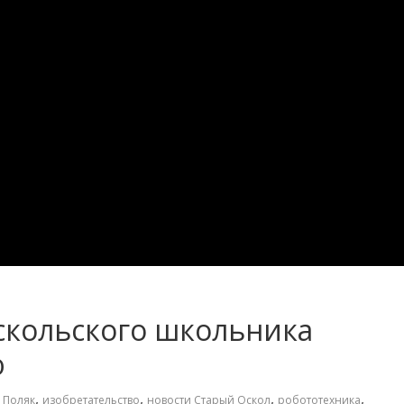
скольского школьника
ю
,
,
,
,
 Поляк
изобретательство
новости Старый Оскол
робототехника