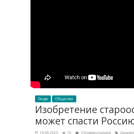
Люди
Общество
Изобретение староо
может спасти Росси
16.06.2020
76
0 Комментариев
Даниил