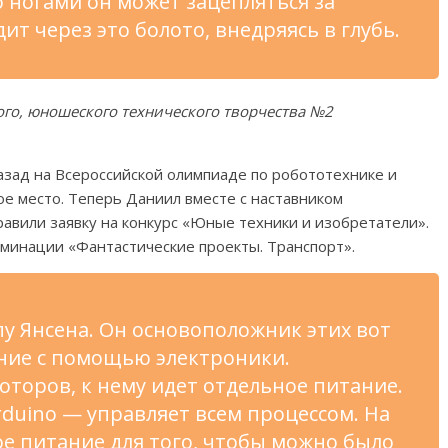
о ногами он может зацепляться за
ит через это болото, внедряясь в глубь.
ого, юношеского технического творчества №2
азад на Всероссийской олимпиаде по робототехнике и
ое место. Теперь Даниил вместе с наставником
авили заявку на конкурс «Юные техники и изобретатели».
минации «Фантастические проекты. Транспорт».
у Янсена. Он основоположник этих вот
ние с помощью электроники.
оторов, к нему идет отдельное питание.
rduino — управляет всем процессом. На
ое питание для того, чтобы можно было