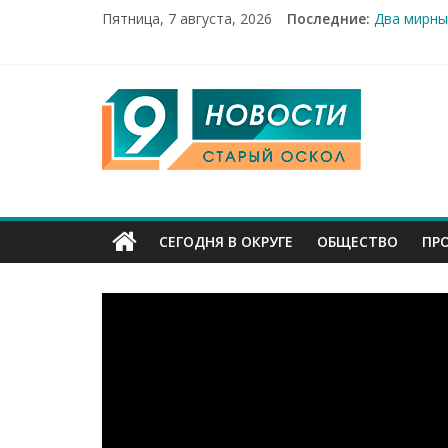
Пятница, 7 августа, 2026
Последние:
Два мирны
100%-я ра
Новое сер
Рейд по м
9
«Купеческ
Канал
Старый
СЕГОДНЯ В ОКРУГЕ
ОБЩЕСТВО
ПР
Оскол