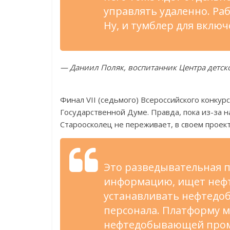
управлять удаленно. Ра
Ну, и тумблер для включ
— Даниил Поляк, воспитанник Центра детск
Финал VII (седьмого) Всероссийского конку
Государственной Думе. Правда, пока из-за
Староосколец не переживает, в своем проект
Это разведывательная п
информацию, ищет нефть
устанавливать нефтедо
персонала. Платформу м
нефтедобывающей про