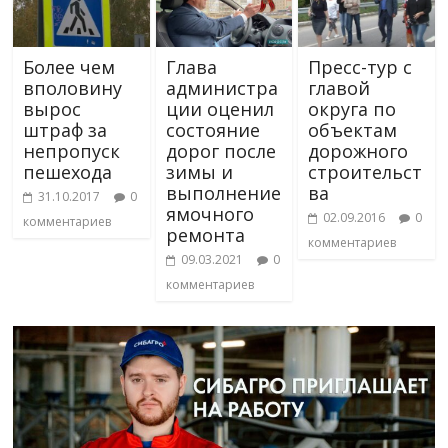
Более чем
Глава
Пресс-тур с
вполовину
администра
главой
вырос
ции оценил
округа по
штраф за
состояние
объектам
непропуск
дорог после
дорожного
пешехода
зимы и
строительст
выполнение
ва
31.10.2017
0
ямочного
02.09.2016
0
комментариев
ремонта
комментариев
09.03.2021
0
комментариев