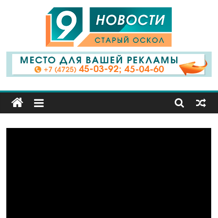
9
Канал
Старый
Оскол