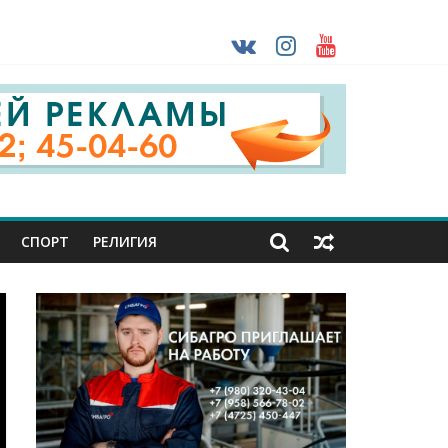
раны проходят практику в Старом Осколе
ударов ВСУ
о-фашистских захватчиков
СПОРТ
РЕЛИГИЯ