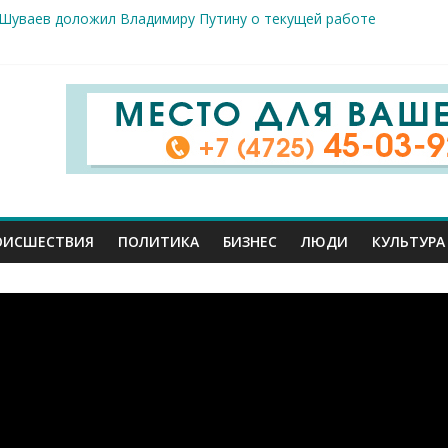
 Шуваев доложил Владимиру Путину о текущей работе
ов к реальным пациентам: студенты-медики из разных вузов ст
арого Оскола от 5 августа
жителей ранены сегодня в Белгородской области в результате 
вого салюта отмечает 83-ю годовщину освобождения от немецк
ОИСШЕСТВИЯ
ПОЛИТИКА
БИЗНЕС
ЛЮДИ
КУЛЬТУРА