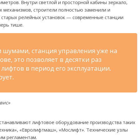
иметров. Внутри светлой и просторной кабины зеркало,
х механизмов, строители полностью заменили и
 старых релейных установок — современные станции
перь тише.
 шумами, станция управления уже на
ве, это позволяет в десятки раз
 лифтов в период его эксплуатации.
рует.
вис»
устанавливают лифтовое оборудование производства таких
ехника», «Евролифтмаш», «Мослифт». Технические узлы
им регламентам.