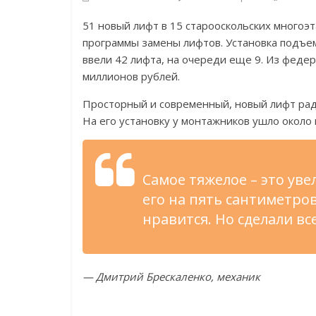
51 новый лифт в 15 старооскольских многоэ
программы замены лифтов. Установка подъе
ввели 42 лифта, на очереди еще 9. Из феде
миллионов рублей.
Просторный и современный, новый лифт рад
На его установку у монтажников ушло около 
Самое тяжелое – это ув
его на пять сантиметро
нравится. Но сделали все
— Дмитрий Брескаленко, механик