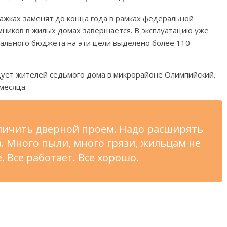
тажках заменят до конца года в рамках федеральной
мников в жилых домах завершается. В эксплуатацию уже
рального бюджета на эти цели выделено более 110
ует жителей седьмого дома в микрорайоне Олимпийский.
месяца.
еличить дверной проем. Надо расширять
в. Много пыли, много грязи, жильцам не
. Все работает. Все хорошо.