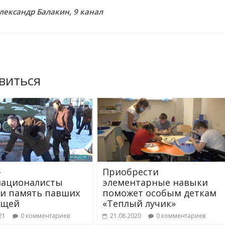
лександр Балакин, 9 канал
виться
-
Приобрести
националисты
элементарные навыки
и память павших
поможет особым деткам
ищей
«Теплый лучик»
21
0 комментариев
21.08.2020
0 комментариев