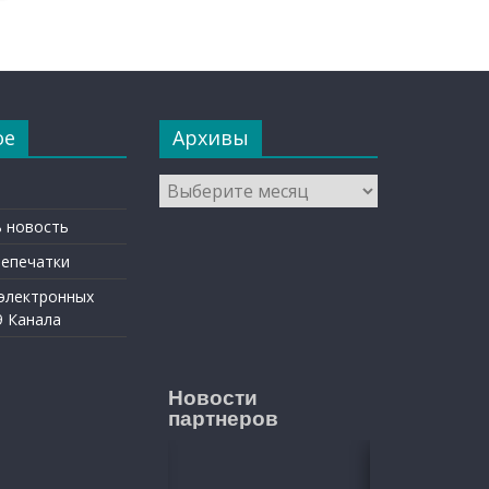
ое
Архивы
Архивы
 новость
репечатки
 электронных
9 Канала
Новости
партнеров