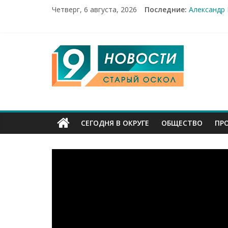
Четверг, 6 августа, 2026
Последние:
Александр
От учебник
Новости Ст
14 мирных 
9
Город пер
Канал
Старый
СЕГОДНЯ В ОКРУГЕ
ОБЩЕСТВО
ПР
Оскол