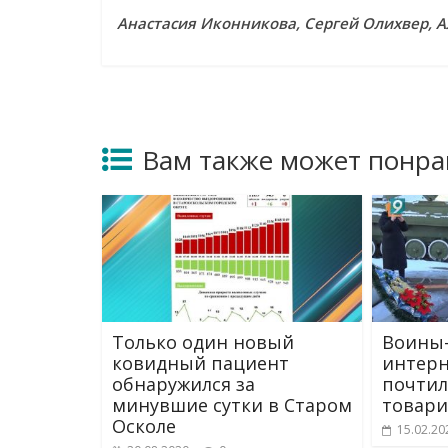
Анастасия Иконникова, Сергей Олихвер, А
Вам также может понра
Только один новый
Воины
ковидный пациент
интер
обнаружился за
почтил
минувшие сутки в Старом
товар
Осколе
15.02.20