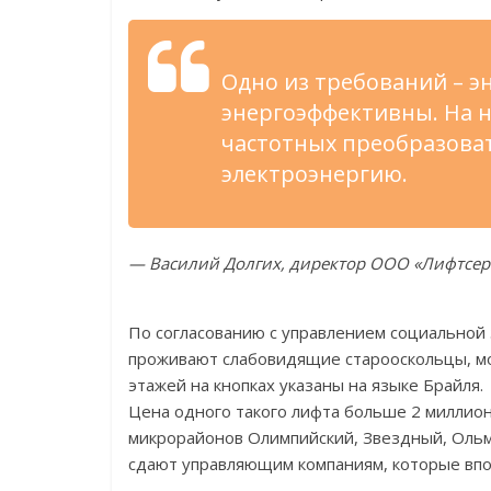
Одно из требований – 
энергоэффективны. На н
частотных преобразоват
электроэнергию.
— Василий Долгих, директор ООО «Лифтсер
По согласованию с управлением социальной
проживают слабовидящие старооскольцы, м
этажей на кнопках указаны на языке Брайля.
Цена одного такого лифта больше 2 миллио
микрорайонов Олимпийский, Звездный, Ольм
сдают управляющим компаниям, которые впо