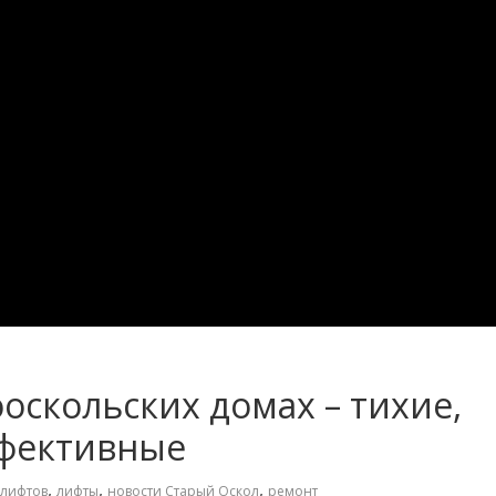
оскольских домах – тихие,
ффективные
,
,
,
 лифтов
лифты
новости Старый Оскол
ремонт