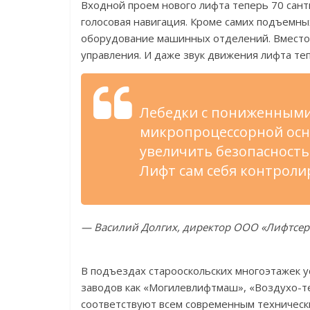
Входной проем нового лифта теперь 70 сант
голосовая навигация. Кроме самих подъемны
оборудование машинных отделений. Вместо
управления. И даже звук движения лифта те
Лебедки с пониженными
микропроцессорной осно
увеличить безопасность
Лифт сам себя контроли
— Василий Долгих, директор ООО «Лифтсер
В подъездах старооскольских многоэтажек 
заводов как «Могилевлифтмаш», «Воздухо-т
соответствуют всем современным техническ