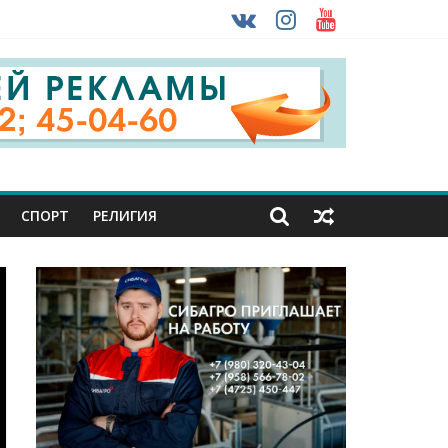
 ввоза машин из-за рубежа
урника
СПОРТ
РЕЛИГИЯ