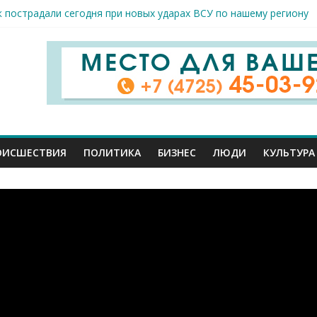
к пострадали сегодня при новых ударах ВСУ по нашему региону
руб. похитили мошенники у жителей Белгородчины под предлогом
 принимают поздравления с профессиональным праздником
спорта и достижений: в Старом Осколе отметили День физкульт
я арт-мастерская открылась в Старом Осколе
ОИСШЕСТВИЯ
ПОЛИТИКА
БИЗНЕС
ЛЮДИ
КУЛЬТУРА