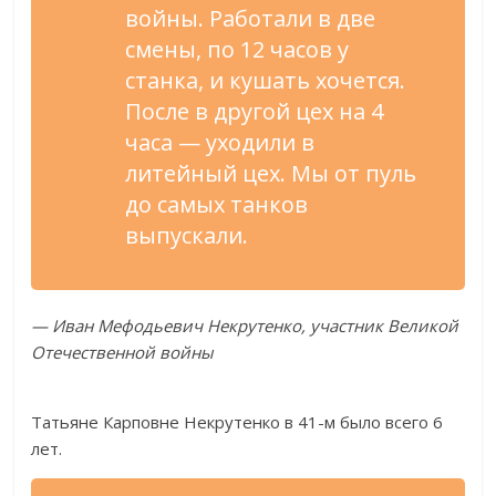
войны. Работали в две
смены, по 12 часов у
станка, и кушать хочется.
После в другой цех на 4
часа — уходили в
литейный цех. Мы от пуль
до самых танков
выпускали.
— Иван Мефодьевич Некрутенко, участник Великой
Отечественной войны
Татьяне Карповне Некрутенко в 41-м было всего 6
лет.