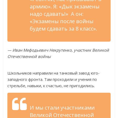
армию». Я: «Дык экзамены
надо сдавать!» А он:
«Экзамены после войны
будем сдавать за 8 класс».
— Иван Мефодьевич Некрутенко, участник Великой
Отечественной войны
Школьников направили на танковый завод юго-
западного фронта. Там проходили и учения по
стрельбе, навыки, к счастью, не пригодились.
И мы стали участниками
Великой Отечественной