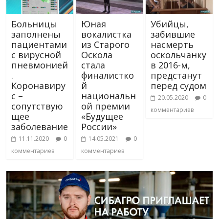
Больницы
Юная
Убийцы,
заполнены
вокалистка
забившие
пациентами
из Старого
насмерть
с вирусной
Оскола
оскольчанку
пневмонией
стала
в 2016-м,
.
финалистко
предстанут
Коронавиру
й
перед судом
с –
национальн
20.05.2020
0
сопутствую
ой премии
комментариев
щее
«Будущее
заболевание
России»
11.11.2020
0
14.05.2021
0
комментариев
комментариев