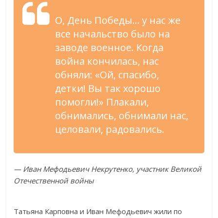
О, День Победы… у нас же
все начальство было на
заводе военное. Когда
война кончилась, нас
обняли: «Ой, спасибо,
детки! Вы так хорошо
помогли!» Плакали,
обнимались, обнимали нас,
целовали, радовались.
— Иван Мефодьевич Некрутенко, участник Великой
Отечественной войны
Татьяна Карповна и Иван Мефодьевич жили по