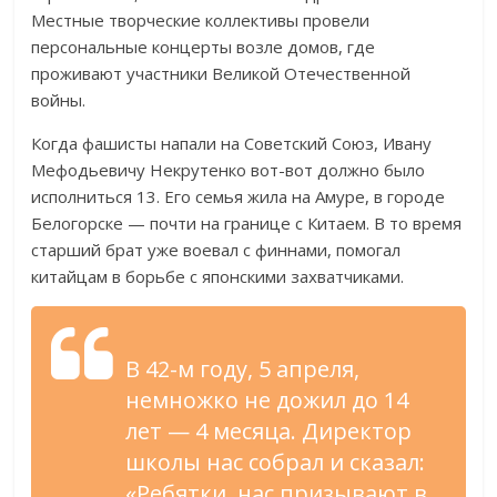
Местные творческие коллективы провели
персональные концерты возле домов, где
проживают участники Великой Отечественной
войны.
Когда фашисты напали на Советский Союз, Ивану
Мефодьевичу Некрутенко вот-вот должно было
исполниться 13. Его семья жила на Амуре, в городе
Белогорске — почти на границе с Китаем. В то время
старший брат уже воевал с финнами, помогал
китайцам в борьбе с японскими захватчиками.
В 42-м году, 5 апреля,
немножко не дожил до 14
лет — 4 месяца. Директор
школы нас собрал и сказал:
«Ребятки, нас призывают в