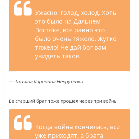
Ужасно: голод, холод. Хоть
это было на Дальнем
Востоке, все равно это
было очень тяжело. Жутко
тяжело! Не дай бог вам
увидеть такое.
— Татьяна Карповна Некрутенко
Ее старший брат тоже прошел через три войны.
Когда война кончилась, все
уже приходят, а брата