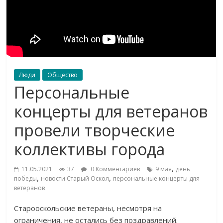
Люди
Общество
Персональные
концерты для ветеранов
провели творческие
коллективы города
,
11.05.2021
37
0 Комментариев
9 мая
день
,
,
победы
новости Старый Оскол
персональные концерты для
ветеранов
Старооскольские ветераны, несмотря на
ограничения, не остались без поздравлений.