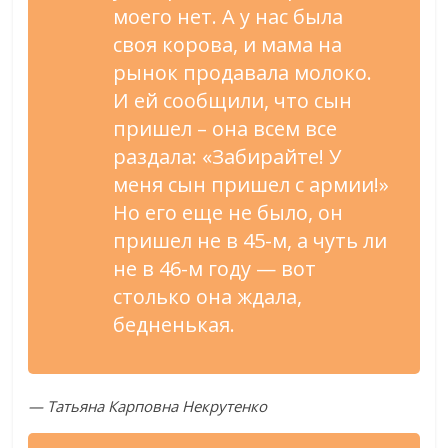
моего нет. А у нас была
своя корова, и мама на
рынок продавала молоко.
И ей сообщили, что сын
пришел – она всем все
раздала: «Забирайте! У
меня сын пришел с армии!»
Но его еще не было, он
пришел не в 45-м, а чуть ли
не в 46-м году — вот
столько она ждала,
бедненькая.
— Татьяна Карповна Некрутенко