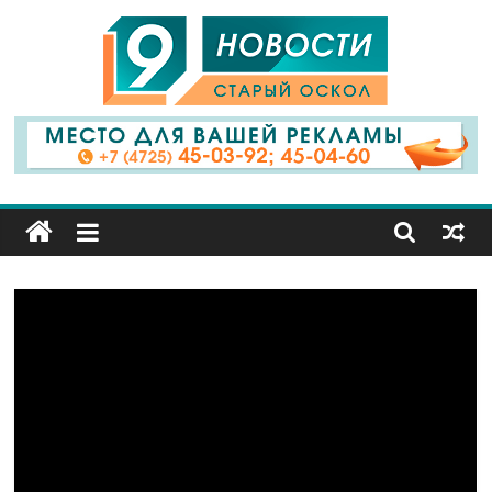
9
Канал
Старый
Оскол