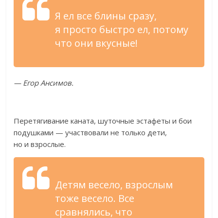
Я
ел
все блины сразу,
я
просто быстро ел, потому
что они вкусные!
—
Егор Ансимов.
Перетягивание каната, шуточные эстафеты и
бои
подушками
—
участвовали не
только дети,
но
и
взрослые.
Детям весело, взрослым
тоже весело. Все
сравнялись, что