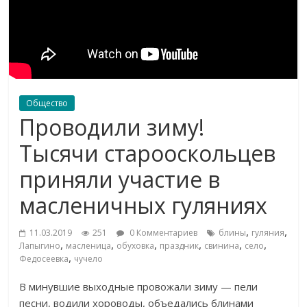
Общество
Проводили зиму!
Тысячи старооскольцев
приняли участие в
масленичных гуляниях
,
,
11.03.2019
251
0 Комментариев
блины
гуляния
,
,
,
,
,
,
Лапыгино
масленица
обуховка
праздник
свинина
село
,
Федосеевка
чучело
В
минувшие выходные провожали зиму
—
пели
песни, водили хороводы, объедались блинами