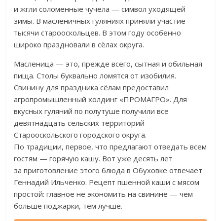
и
жгли соломенные чучела
—
символ уходящей
зимы. В
масленичных гуляниях приняли участие
тысячи старооскольцев. В
этом году особенно
широко праздновали в
сёлах округа.
Масленица
—
это, прежде всего, сытная и
обильная
пища. Столы буквально ломятся от
изобилия.
Свинину для праздника сёлам предоставил
агропромышленный холдинг
«
ПРОМАГРО
»
. Для
вкусных гуляний по
полутуше получили все
девятнадцать сельских территорий
Старооскольского городского округа.
По
традиции, первое, что предлагают отведать всем
гостям
—
горячую кашу. Вот уже десять лет
за
приготовление этого блюда в
Обуховке отвечает
Геннадий Ильченко. Рецепт пшенной каши с
мясом
простой: главное не
экономить на
свинине
—
чем
больше поджарки, тем лучше.