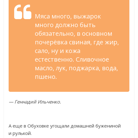
Мяса много, выжарок
много должно быть
обязательно, в
основном
почерёвка свиная, где жир,
сало, ну
и
кожа
естественно. Сливочное
масло, лук, поджарка, вода,
пшено.
—
Геннадий Ильченко.
А
еще в
Обуховке угощали домашней бужениной
и
рулькой.