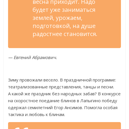
весна приходит. Надо
будет уже заниматься
землей, урожаем,
подготовкой, на
душе
радостнее становится.
—
Евгений Абрамович.
Зиму провожали весело. В
праздничной программе:
театрализованные представления, танцы и
песни.
А
какой
же праздник без народных забав? В
конкурсе
на
скоростное поедание блинов в
Лапыгино победу
одержал семилетний Егор Ансимов. Помогла особая
тактика и
любовь к
блинам.