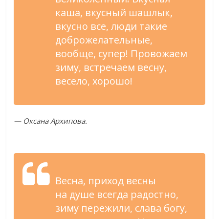
каша, вкусный шашлык,
вкусно все, люди такие
доброжелательные,
вообще, супер! Провожаем
зиму, встречаем весну,
весело, хорошо!
—
Оксана Архипова.
Весна, приход весны
на
душе всегда радостно,
зиму пережили, слава богу,