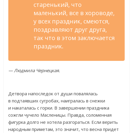
старенький, что
маленький, все в
хороводе,
у
всех праздник, смеются,
поздравляют друг друга,
так что в
этом заключается
праздник.
—
Людмила Чернецкая.
Детвора напоследок от
души повалялась
в
подтаявших сугробах, наигралась в
снежки
и
накаталась с
горки. В
завершении праздника
сожгли чучело Масленицы. Правда, соломенная
фигурка долго не
хотела разгораться. Если верить
народным приметам, это значит, что весна придет