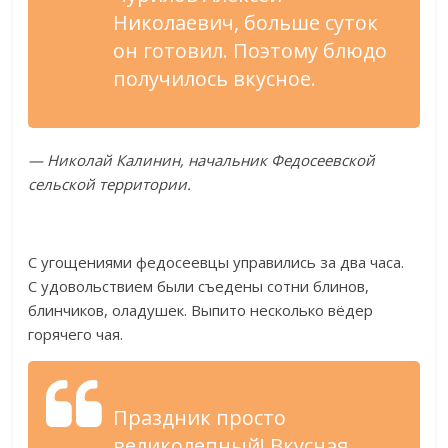
Николаевич, больше суток
он
готовил. Поэтому блюдо
получилось вкусное.
—
Николай Калинин, начальник Федосеевской
сельской территории.
С
угощениями федосеевцы управились за
два часа.
С
удовольствием были съедены сотни блинов,
блинчиков, оладушек. Выпито несколько вёдер
горячего чая.
Праздник просто
великолепный! Вкусная