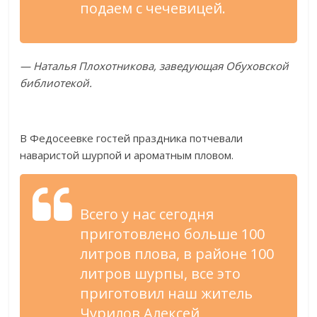
подаем с
чечевицей.
—
Наталья Плохотникова, заведующая Обуховской
библиотекой.
В
Федосеевке гостей праздника потчевали
наваристой шурпой и
ароматным пловом.
Всего у
нас сегодня
приготовлено больше 100
литров плова, в
районе 100
литров шурпы, все это
приготовил наш житель
Чурилов Алексей