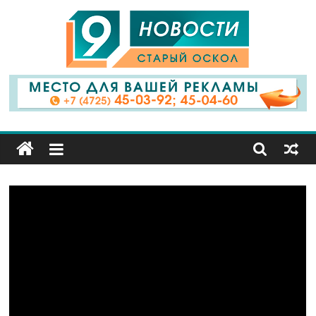
9
Канал
Старый
Оскол