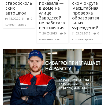
староосколь
показала —
ском округе
ских
в доме на
масштабная
автошкол
улице
проверка
Заводской
образовател
15.09.2016
0
не работала
ьных
комментариев
вентиляция
учреждений
20.05.2015
0
03.08.2015
0
комментариев
комментариев