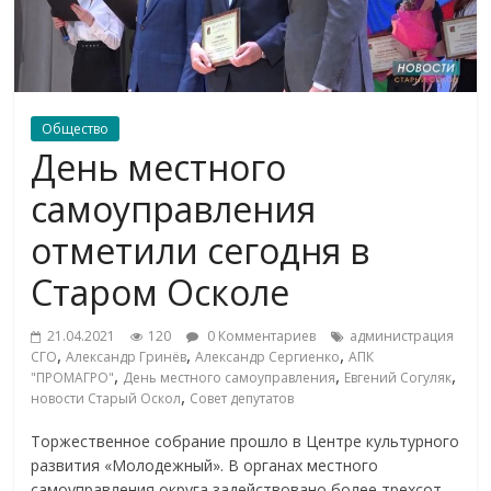
Общество
День местного
самоуправления
отметили сегодня в
Старом Осколе
21.04.2021
120
0 Комментариев
администрация
,
,
,
СГО
Александр Гринёв
Александр Сергиенко
АПК
,
,
,
"ПРОМАГРО"
День местного самоуправления
Евгений Согуляк
,
новости Старый Оскол
Совет депутатов
Торжественное собрание прошло в Центре культурного
развития «Молодежный». В органах местного
самоуправления округа задействовано более трехсот