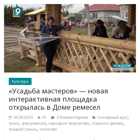
Культура
«Усадьба мастеров» — новая
интерактивная площадка
открылась в Доме ремесел
,
30.09.2019
91
0 Комментариев
гончарный круг
,
,
,
,
грант
дом ремесел
народное творчество
стальное дерево
,
ткацкий станок
ткачество