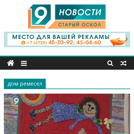
9
Канал
Старый
Оскол
дом ремесел