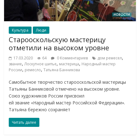
Культура
Люди
Старооскольскую мастерицу
отметили на высоком уровне
,
17.03.2020
64
0 Комментариев
дом ремесел
,
,
,
звание
Лоскутное шитье
мастерица
Народный мастер
,
,
России
ремесло
Татьяна Банникова
Самобытное творчество старооскольской мастерицы
Татьяны Банниковой отмечено на высоком уровне.
Союз художников России присвоил
ей звание «Народный мастер Российской Федерации».
Татьяна бережно сохраняет
Читать далее