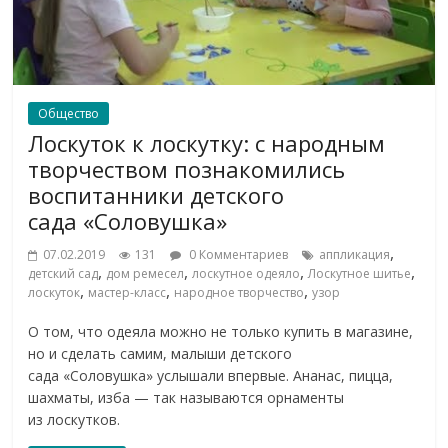
Общество
Лоскуток к лоскутку: с народным
творчеством познакомились
воспитанники детского
сада «Соловушка»
,
07.02.2019
131
0 Комментариев
аппликация
,
,
,
,
детский сад
дом ремесел
лоскутное одеяло
Лоскутное шитье
,
,
,
лоскуток
мастер-класс
народное творчество
узор
О том, что одеяла можно не только купить в магазине,
но и сделать самим, малыши детского
сада «Соловушка» услышали впервые. Ананас, пицца,
шахматы, изба — так называются орнаменты
из лоскутков.