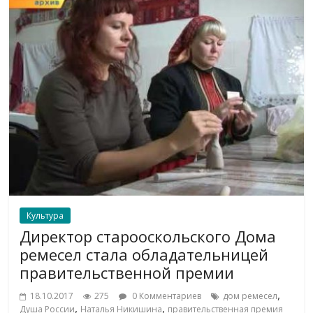
Культура
Директор старооскольского Дома
ремесел стала обладательницей
правительственной премии
,
18.10.2017
275
0 Комментариев
дом ремесел
,
,
Душа России
Наталья Никишина
правительственная премия