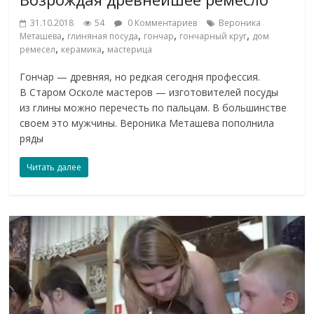
31.10.2018
54
0 Комментариев
Вероника
,
,
,
,
Меташева
глиняная посуда
гончар
гончарный круг
дом
,
,
ремесел
керамика
мастерица
Гончар — древняя, но редкая сегодня профессия.
В Старом Осколе мастеров — изготовителей посуды
из глины можно перечесть по пальцам. В большинстве
своем это мужчины. Вероника Меташева пополнила
ряды
Читать далее