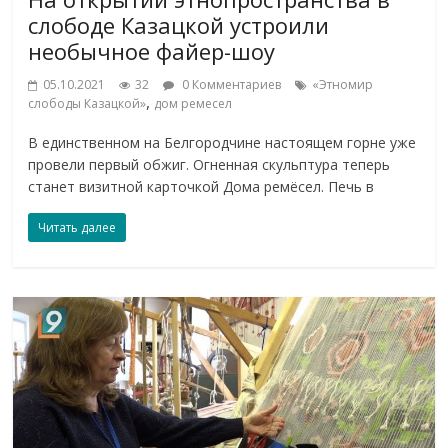
слободе Казацкой устроили
необычное файер-шоу
05.10.2021
32
0 Комментариев
«Этномир
,
слободы Казацкой»
дом ремесел
В единственном на Белгородчине настоящем горне уже
провели первый обжиг. Огненная скульптура теперь
станет визитной карточкой Дома ремёсел. Печь в
Читать далее