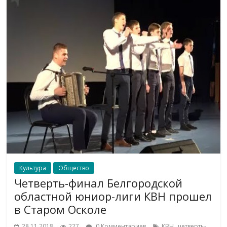
Культура
Общество
Четверть-финал Белгородской
областной юниор-лиги КВН прошел
в Старом Осколе
,
28.11.2018
227
0 Комментариев
КВН
четверть-