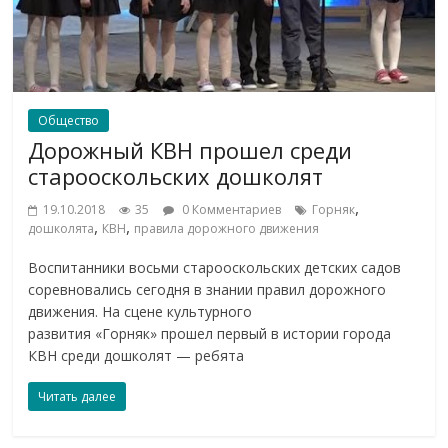
Общество
Дорожный КВН прошел среди
старооскольских дошколят
,
19.10.2018
35
0 Комментариев
Горняк
,
,
дошколята
КВН
правила дорожного движения
Воспитанники восьми старооскольских детских садов
соревновались сегодня в знании правил дорожного
движения. На сцене культурного
развития «Горняк» прошел первый в истории города
КВН среди дошколят — ребята
Читать далее