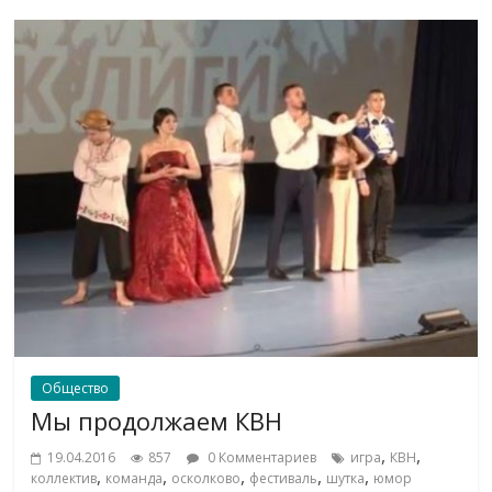
Общество
Мы продолжаем КВН
,
,
19.04.2016
857
0 Комментариев
игра
КВН
,
,
,
,
,
коллектив
команда
осколково
фестиваль
шутка
юмор