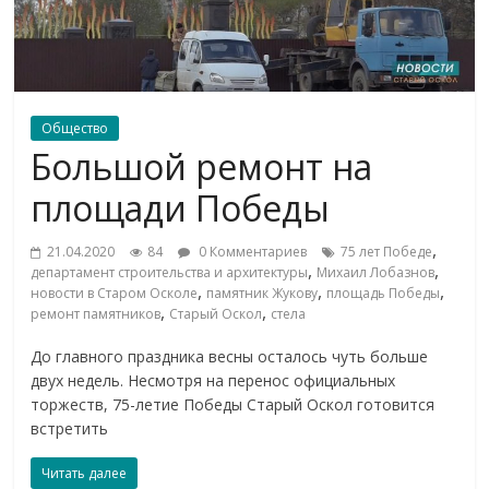
Общество
Большой ремонт на
площади Победы
,
21.04.2020
84
0 Комментариев
75 лет Победе
,
,
департамент строительства и архитектуры
Михаил Лобазнов
,
,
,
новости в Старом Осколе
памятник Жукову
площадь Победы
,
,
ремонт памятников
Старый Оскол
стела
До главного праздника весны осталось чуть больше
двух недель. Несмотря на перенос официальных
торжеств, 75-летие Победы Старый Оскол готовится
встретить
Читать далее