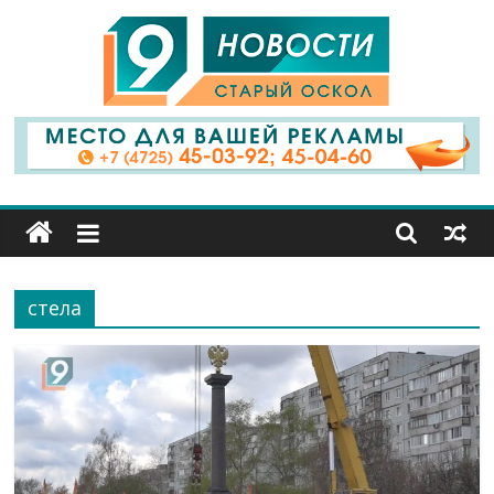
9
Канал
Старый
Оскол
стела