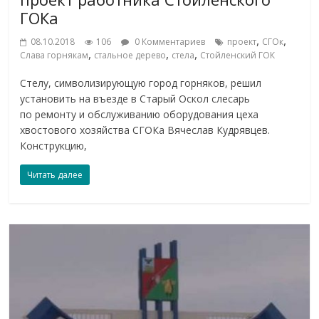
ГОКа
,
,
08.10.2018
106
0 Комментариев
проект
СГОк
,
,
,
Слава горнякам
стальное дерево
стела
Стойленский ГОК
Стелу, символизирующую город горняков, решил
установить на въезде в Старый Оскол слесарь
по ремонту и обслуживанию оборудования цеха
хвостового хозяйства СГОКа Вячеслав Кудрявцев.
Конструкцию,
Читать далее