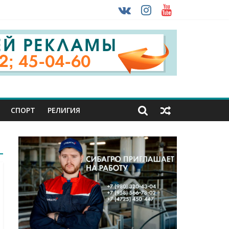
ультурника
ону
огом ввоза машин из-за рубежа
СПОРТ
РЕЛИГИЯ