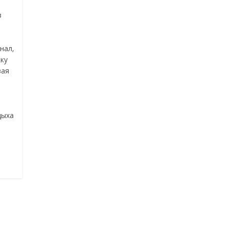
з
нал,
ку
вая
дыха