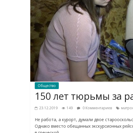
Общество
150 лет тюрьмы за р
23.12.2019
149
0 Комментариев
матро
Не работа, а курорт, думали двое староосколь
Однако вместо обещанных экскурсионных рейсо
в греческой