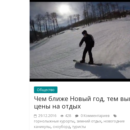
Общество
Чем ближе Новый год, тем в
цены на отдых
29.12.2016
428
0 Комментариев
,
,
горнолыжные курорты
зимний отдых
новогодние
,
,
каникулы
сноуборд
туристы