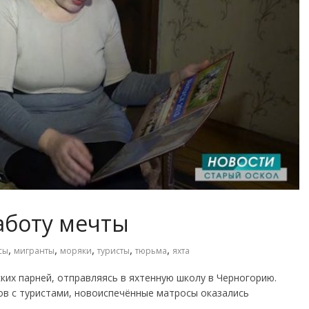
аботу мечты
,
,
,
,
,
сы
мигранты
моряки
туристы
тюрьма
яхта
ских парней, отправляясь в яхтенную школу в Черногорию.
в с туристами, новоиспечённые матросы оказались