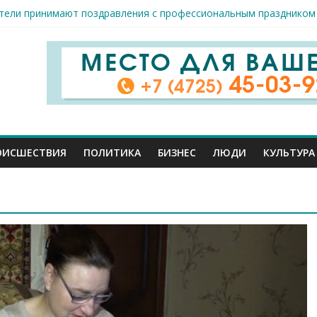
тели принимают поздравления с профессиональным праздником
ник спорта и достижений: в Старом Осколе отметили День физк
а в Старом Осколе на 9 августа
ловек пострадали сегодня при новых ударах ВСУ по нашему реги
млн руб. похитили мошенники у жителей Белгородчины под предл
ОИСШЕСТВИЯ
ПОЛИТИКА
БИЗНЕС
ЛЮДИ
КУЛЬТУРА