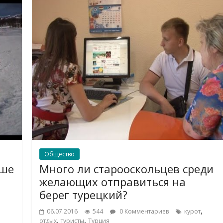
Общество
ыше
Много ли старооскольцев среди
желающих отправиться на
берег турецкий?
,
06.07.2016
544
0 Комментариев
курот
,
,
отдых
туристы
Турция