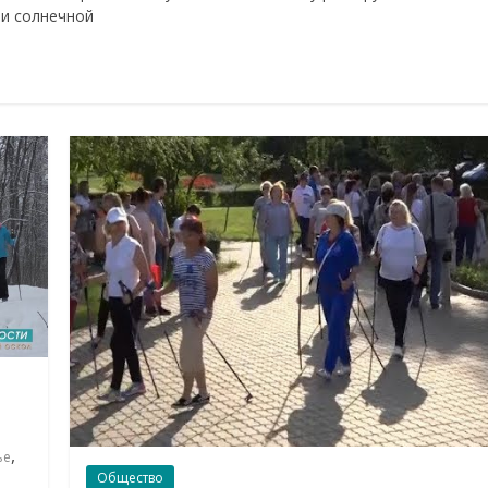
 и солнечной
,
ье
Общество