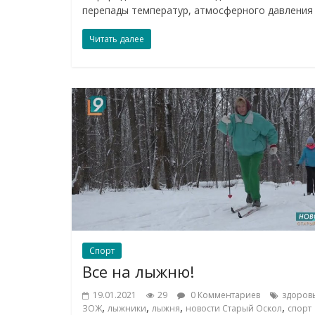
перепады температур, атмосферного давления
Читать далее
Спорт
Все на лыжню!
19.01.2021
29
0 Комментариев
здоров
,
,
,
,
ЗОЖ
лыжники
лыжня
новости Старый Оскол
спорт