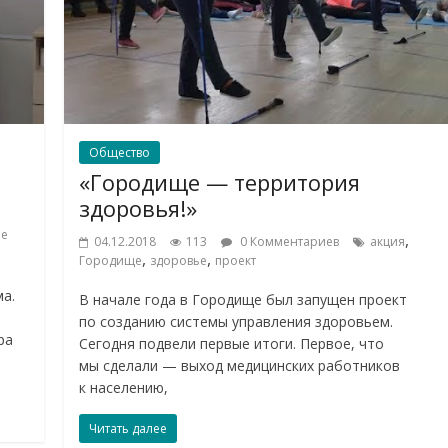
Общество
«Городище — территория
здоровья!»
ие
,
04.12.2018
113
0 Комментариев
акция
,
,
Городище
здоровье
проект
а.
В начале года в Городище был запущен проект
по созданию системы управления здоровьем.
ра
Сегодня подвели первые итоги. Первое, что
мы сделали — выход медицинских работников
к населению,
Читать далее