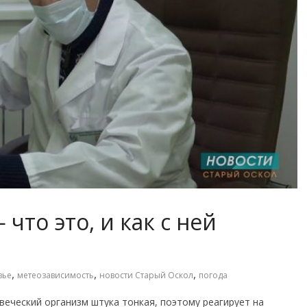
что это, и как с ней
,
,
,
вье
метеозависимость
новости Старый Оскол
погода
веческий организм штука тонкая, поэтому реагирует на