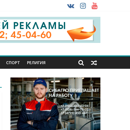
урника
 ввоза машин из-за рубежа
СПОРТ
РЕЛИГИЯ