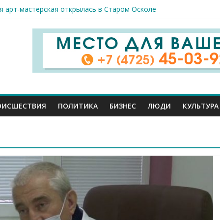
спорта и достижений: в Старом Осколе отметили День физкульт
я арт-мастерская открылась в Старом Осколе
к пострадали сегодня при новых ударах ВСУ по нашему региону
руб. похитили мошенники у жителей Белгородчины под предлогом
 принимают поздравления с профессиональным праздником
ОИСШЕСТВИЯ
ПОЛИТИКА
БИЗНЕС
ЛЮДИ
КУЛЬТУРА