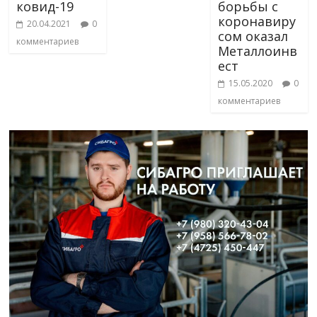
ковид-19
борьбы с
коронавиру
20.04.2021
0
сом оказал
комментариев
Металлоинв
ест
15.05.2020
0
комментариев