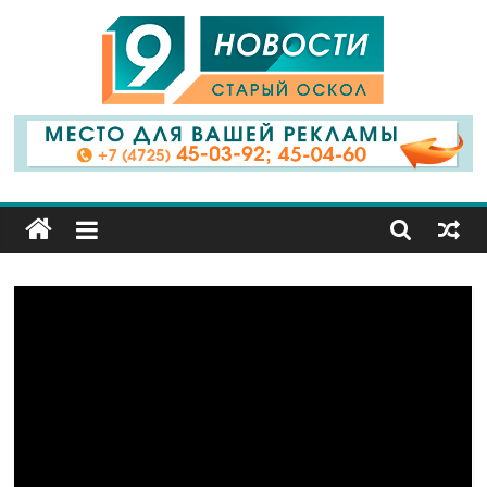
9
Канал
Старый
Оскол