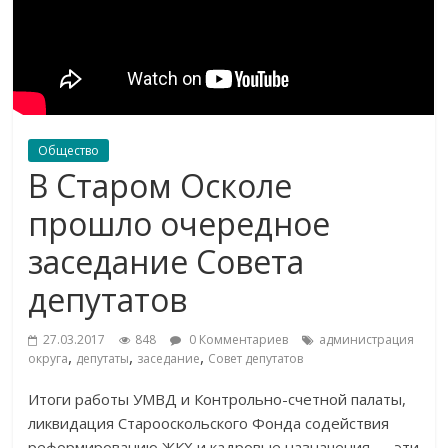
Общество
В Старом Осколе
прошло очередное
заседание Совета
депутатов
27.03.2017
848
0 Комментариев
администрация
,
,
,
округа
депутаты
заседание
Совет депутатов
Итоги работы УМВД и Контрольно-счетной палаты,
ликвидация Старооскольского Фонда содействия
реформированию ЖКХ и кадровые назначения — эти