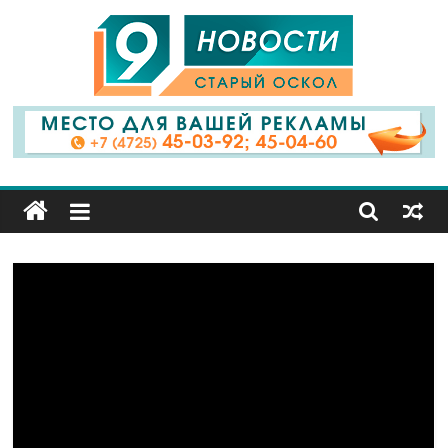
9
Канал
Старый
Оскол