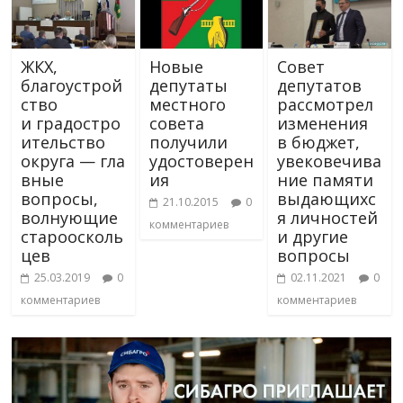
ЖКХ,
Новые
Совет
благоустрой
депутаты
депутатов
ство
местного
рассмотрел
и градостро
совета
изменения
ительство
получили
в бюджет,
округа — гла
удостоверен
увековечива
вные
ия
ние памяти
вопросы,
выдающихс
21.10.2015
0
волнующие
я личностей
комментариев
староосколь
и другие
цев
вопросы
25.03.2019
0
02.11.2021
0
комментариев
комментариев