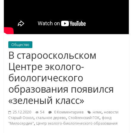
Общество
В старооскольском
Центре эколого-
биологического
образования появился
«зеленый класс»
,
25.12.2020
54
0 Комментариев
нлмк
новости
,
,
,
Старый Оскол
стальное дерево
Стойленский ГОК
фонд
,
"Милосердие"
Центр эколого-биологического образования