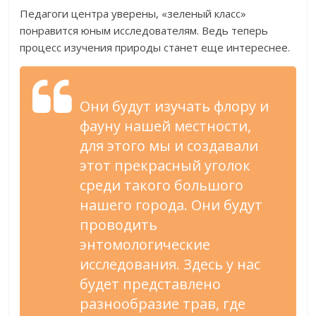
Педагоги центра уверены, «зеленый класс»
понравится юным исследователям. Ведь теперь
процесс изучения природы станет еще интереснее.
Они будут изучать флору и
фауну нашей местности,
для этого мы и создавали
этот прекрасный уголок
среди такого большого
нашего города. Они будут
проводить
энтомологические
исследования. Здесь у нас
будет представлено
разнообразие трав, где