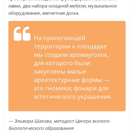
лавки, два набора складной мебели, музыкальное
оборудование, магнитная доска.
На прилегающей
территории к площадке
мы создали аромауголок,
для которого были
закуплены малые
архитектурные формы —
это гномики, фонари для
эстетического украшения.
— Эльвира Шахова, методист Центра эколого-
биологического образования