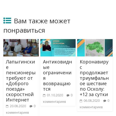
Вам также может
понравиться
Лапыгински
Антиковидн
Коронавиру
е
ые
с
пенсионеры
ограничени
продолжает
требуют от
я
триумфальн
«Доброго
возвращаю
ое шествие
поезда»
тся
по Осколу:
скоростной
+12 за сутки
01.10.2020
0
Интернет
06.08.2020
0
комментариев
20.08.2020
0
комментариев
комментариев