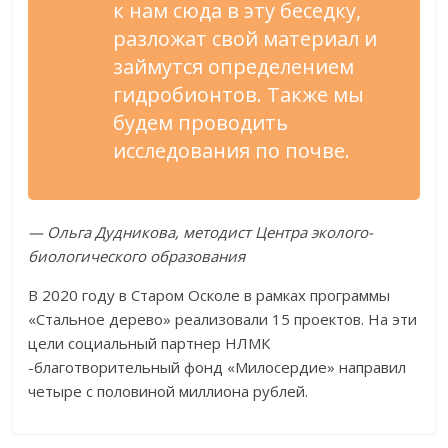
к нам сюда в эту беседку,
разложат свой материал и
займутся определением
гидробионтов. Также мы
будем проводить
исследования по почве.
— Ольга Дудникова, методист Центра эколого-
биологического образования
В 2020 году в Старом Осколе в рамках программы
«Стальное дерево» реализовали 15 проектов. На эти
цели социальный партнер НЛМК
-благотворительный фонд «Милосердие» направил
четыре с половиной миллиона рублей.