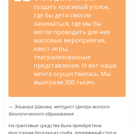
создать красивый уголок,
где бы дети смогли
заниматься, где мы бы
могли проводить для них
массовые мероприятия,
квест-игры,
театрализованные
представления. И вот наша
мечта осуществилась. Мы
выиграли 300 тысяч.
— Эльвира Шахова, методист Центра эколого-
биологического образования
На грантовые средства была приобретена
просторная беседка из сруба, деревянный стол и