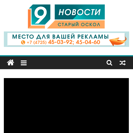
9
Канал
Старый
Оскол