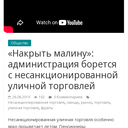
Общество
«Накрыть малину»:
администрация борется
с несанкционированной
уличной торговлей
26.08.2019
163
0 Комментариев
,
,
,
,
Несанкционированная торговля
овощи
рынок
торговля
,
уличная торговля
фрукты
Несанкционированная уличная торговля особенно
ярко процветает летом. Пенсионеры