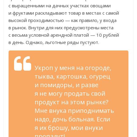
с
выращенными на
дачных участках овощами
и
фруктами раскладывают товар в
местах с
самой
высокой проходимостью
—
как правило, у
входа
в
рынок. Внутри для них предусмотрены места
с
весьма условной арендной платой
—
10
рублей
в
день. Однако, льготные ряды пустуют.
Укроп у
меня на
огороде,
тыква, картошка, огурец
и
помидоры, и
разве
я
не
могу продать свой
продукт на
этом рынке?
Мне внука приподнимать
надо, дочь больная. Если
я
их
брошу, мои внуки
пропадут!