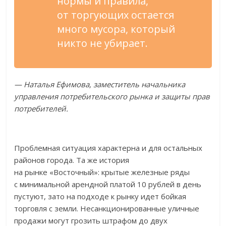
нормы и
правила,
от
торгующих остается
много мусора, который
никто не
убирает.
—
Наталья Ефимова, заместитель начальника
управления потребительского рынка и
защиты прав
потребителей.
Проблемная ситуация характерна и
для остальных
районов города. Та
же история
на
рынке
«
Восточный
»
: крытые железные ряды
с
минимальной арендной платой 10
рублей в
день
пустуют, зато на
подходе к
рынку идет бойкая
торговля с
земли. Несанкционированные уличные
продажи могут грозить штрафом до
двух