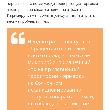
через полчаса после ухода проверяющих торговля
вновь разворачивается прямо на
асфальте.
К
примеру, даже промыть улицу от
пыли и
грязи,
весьма проблематично.
Неоднократно поступают
обращения от
жителей
всего города, в
том числе
микрорайона Солнечный,
что на
прилегающей
территории к
ярмарке
на
Солнечном
несанкционированно
торгуют товарами с
земли,
не
соблюдаются никакие