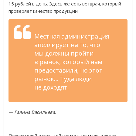
15
рублей в
день. Здесь
же есть ветврач, который
проверяет качество продукции.
Местная администрация
апеллирует на
то, что
мы
должны пройти
в
рынок, который нам
предоставили, но
этот
рынок
…
Туда люди
не
доходят.
—
Галина Васильева.
Покупателей здесь действительно мало, так как