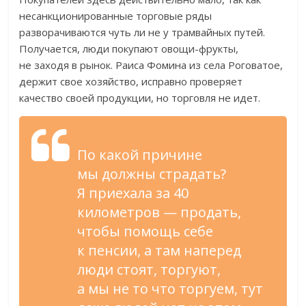
несанкционированные торговые ряды
разворачиваются чуть
ли не
у
трамвайных путей.
Получается, люди покупают
овощи-фрукты
,
не
заходя в
рынок. Раиса Фомина из
села Роговатое,
держит свое хозяйство, исправно проверяет
качество своей продукции, но
торговля не
идет.
По
какой причине
мы
должны страдать?
Я
приехала за
40
километров
—
продать,
чтобы помощь себе
к
пенсии, а
там наперед
люди стоят, торгуют,
а
мы
не
то
что торгуем, тут