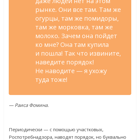
даже людей нет на
этом
рынке. Они все там. Там
же
огурцы, там
же помидоры,
там
же морковка, там
же
молоко. Зачем она пойдет
ко
мне? Она там купила
и
пошла! Так что извините,
наведите порядок!
Не
наводите
—
я
ухожу
туда тоже!
—
Раиса Фомина.
Периодически
—
с
помощью участковых,
Роспотребнадзора, наводят порядок, но
буквально