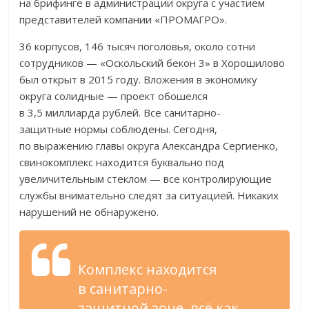
на
брифинге в
администрации округа с
участием
представителей компании
«
ПРОМАГРО
»
.
36 корпусов, 146 тысяч поголовья, около сотни
сотрудников
—
«
Оскольский бекон 3
»
в
Хорошилово
был открыт в
2015 году. Вложения в
экономику
округа солидные
—
проект обошелся
в
3,5
миллиарда рублей. Все
санитарно-
защитные
нормы соблюдены. Сегодня,
по
выражению главы округа Александра Сергиенко,
свинокомплекс находится буквально под
увеличительным стеклом
—
все контролирующие
службы внимательно следят за
ситуацией. Никаких
нарушений не
обнаружено.
Комплекс находится
в
санитарно-
защитной
зоне, всё как