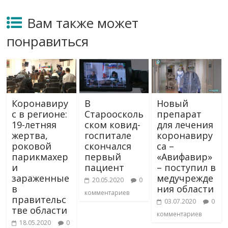
Вам также может
понравиться
Коронавиру
В
Новый
с в регионе:
Староосколь
препарат
19-летняя
ском ковид-
для лечения
жертва,
госпитале
коронавиру
роковой
скончался
са –
парикмахер
первый
«Авифавир»
и
пациент
– поступил в
зараженные
медучрежде
20.05.2020
0
в
ния области
комментариев
правительс
03.07.2020
0
тве области
комментариев
18.05.2020
0