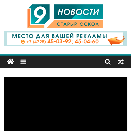
9
Канал
Старый
Оскол