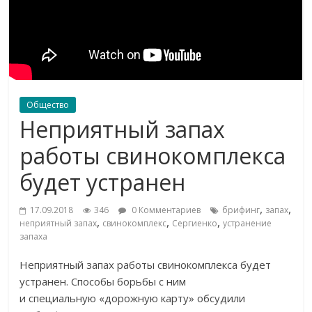
Общество
Неприятный запах
работы свинокомплекса
будет устранен
,
,
17.09.2018
346
0 Комментариев
брифинг
запах
,
,
,
неприятный запах
свинокомплекс
Сергиенко
устранение
запаха
Неприятный запах работы свинокомплекса будет
устранен. Способы борьбы с
ним
и
специальную
«
дорожную карту
»
обсудили