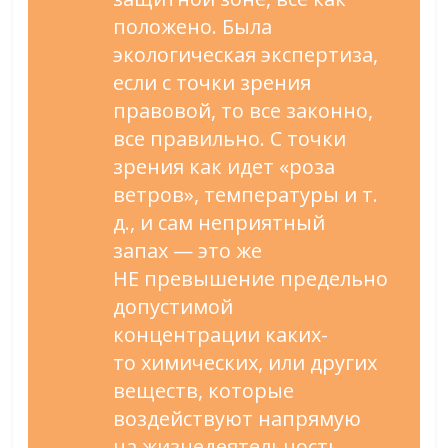
положено. Была
экологическая экспертиза,
если с
точки зрения
правовой, то
все законно,
все правильно. С
точки
зрения как идет
«
роза
ветров
»
, температуры
и т.
д.
, и
сам неприятный
запах
—
это
же
НЕ
превышение предельно
допустимой
концентрации
каких-
то
химических, или
других
веществ, которые
воздействуют напрямую
на
жизнедеятельность