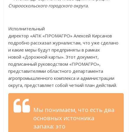
Старооскольского городского округа.
Исполнительный
директор
«
АПК
«
ПРОМАГРО
»
Алексей Кирсанов
подробно рассказал журналистам, что уже сделано
и
какие меры будут предприняты в
рамках
новой
«
Дорожной карты
»
. Этот документ,
подписанный руководством
«
ПРОМАГРО
»
,
представителями областного департамента
агропромышленного комплекса и
администрации
округа, представляет собой четкий план действий.
Мы
понимаем, что есть два
основных источника
запаха: это