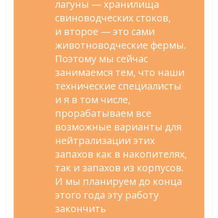
лагуны
—
хранилища
свиноводческих стоков,
и
второе
—
это сами
животноводческие фермы.
Поэтому мы
сейчас
занимаемся тем, что наши
технические специалисты
и
я
в
том числе,
прорабатываем все
возможные варианты для
нейтрализации этих
запахов как в
накопителях,
так и
запахов из
корпусов.
И
мы
планируем до
конца
этого года эту работу
закончить