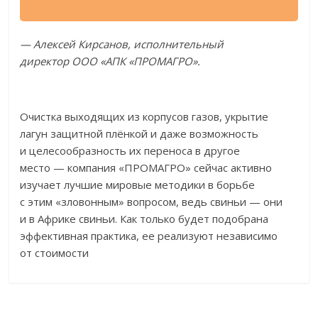
—
Алексей Кирсанов, исполнительный
директор
ООО
«
АПК
«
ПРОМАГРО
»
.
Очистка выходящих из
корпусов газов, укрытие
лагун защитной плёнкой и
даже возможность
и
целесообразность их
переноса в
другое
место
—
компания
«
ПРОМАГРО
»
сейчас активно
изучает лучшие мировые методики в
борьбе
с
этим
«
зловонным
»
вопросом, ведь свиньи
—
они
и
в
Африке свиньи. Как только будет подобрана
эффективная практика, ее
реализуют независимо
от
стоимости