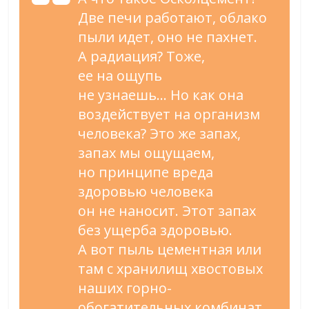
Две печи работают, облако
пыли идет, оно не
пахнет.
А
радиация? Тоже,
ее
на
ощупь
не
узнаешь
…
Но
как она
воздействует на
организм
человека? Это
же запах,
запах мы
ощущаем,
но
принципе вреда
здоровью человека
он
не
наносит. Этот запах
без ущерба здоровью.
А
вот пыль цементная или
там с
хранилищ хвостовых
наших
горно-
обогатительных
комбинат