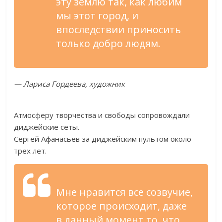
эту землю так, как любим
мы этот город, и
впоследствии приносить
только добро людям.
— Лариса Гордеева, художник
Атмосферу творчества и свободы сопровождали
диджейские сеты.
Сергей Афанасьев за диджейским пультом около
трех лет.
Мне нравится все созвучие,
которое происходит, даже
в данный момент то, что