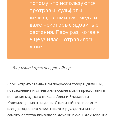
потому что используются
протравы: сульфаты
железа, алюминия, меди и
даже некоторые ядовитые
растения. Пару раз, когда я
еще училась, отравилась
даже.
— Людмила Корюкова, дизайнер
Свой «стрит-стайл» или по-русски говоря уличный,
повседневный стиль желающие могли представить
во время модного показа. Алла и Елизавета
Коломиец – мать и дочь. Стильный тон в семье
всегда задавала мама. Швея и рукодельница с
самого детства прививала дочери вкус. Вдохновение