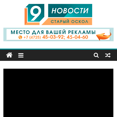
9
Канал
Старый
Оскол