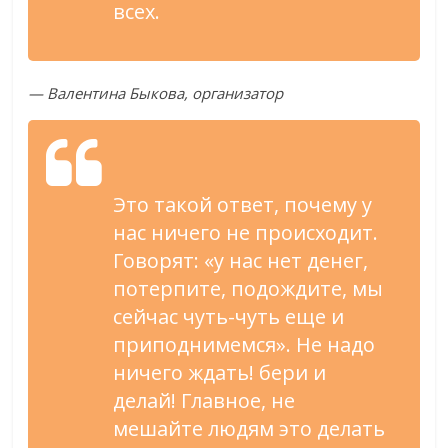
всех.
— Валентина Быкова, организатор
Это такой ответ, почему у
нас ничего не происходит.
Говорят: «у нас нет денег,
потерпите, подождите, мы
сейчас чуть-чуть еще и
приподнимемся». Не надо
ничего ждать! бери и
делай! Главное, не
мешайте людям это делать