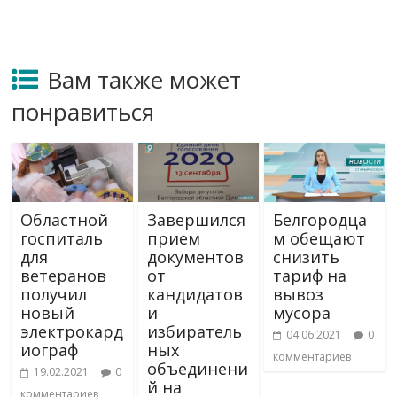
Вам также может
понравиться
Областной
Завершился
Белгородца
госпиталь
прием
м обещают
для
документов
снизить
ветеранов
от
тариф на
получил
кандидатов
вывоз
новый
и
мусора
электрокард
избиратель
04.06.2021
0
иограф
ных
комментариев
объединени
19.02.2021
0
й на
комментариев