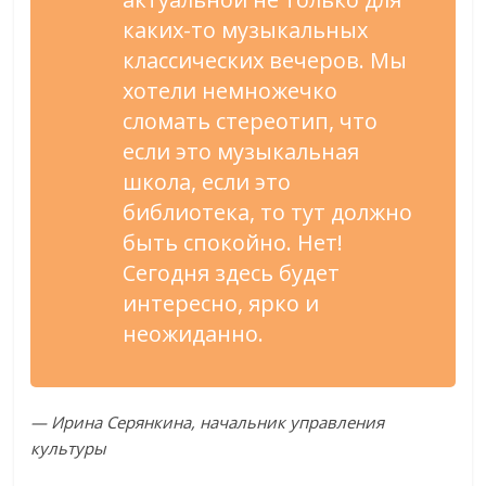
каких-то музыкальных
классических вечеров. Мы
хотели немножечко
сломать стереотип, что
если это музыкальная
школа, если это
библиотека, то тут должно
быть спокойно. Нет!
Сегодня здесь будет
интересно, ярко и
неожиданно.
— Ирина Серянкина, начальник управления
культуры