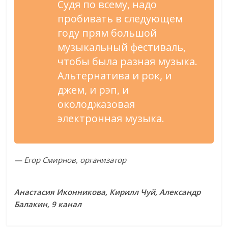
Судя по всему, надо
пробивать в следующем
году прям большой
музыкальный фестиваль,
чтобы была разная музыка.
Альтернатива и рок, и
джем, и рэп, и
околоджазовая
электронная музыка.
— Егор Смирнов, организатор
Анастасия Иконникова, Кирилл Чуй, Александр
Балакин, 9 канал