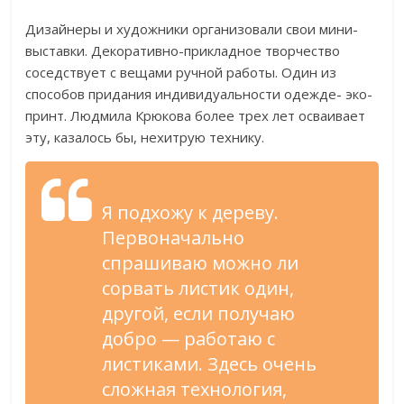
Дизайнеры и художники организовали свои мини-
выставки. Декоративно-прикладное творчество
соседствует с вещами ручной работы. Один из
способов придания индивидуальности одежде- эко-
принт. Людмила Крюкова более трех лет осваивает
эту, казалось бы, нехитрую технику.
Я подхожу к дереву.
Первоначально
спрашиваю можно ли
сорвать листик один,
другой, если получаю
добро — работаю с
листиками. Здесь очень
сложная технология,