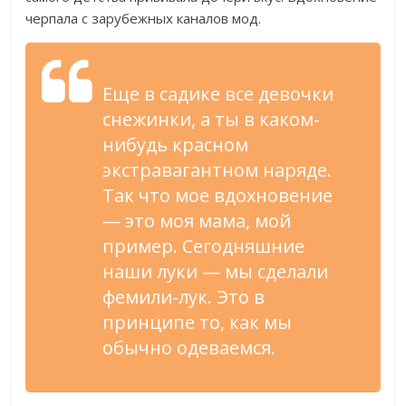
черпала с зарубежных каналов мод.
Еще в садике все девочки
снежинки, а ты в каком-
нибудь красном
экстравагантном наряде.
Так что мое вдохновение
— это моя мама, мой
пример. Сегодняшние
наши луки — мы сделали
фемили-лук. Это в
принципе то, как мы
обычно одеваемся.