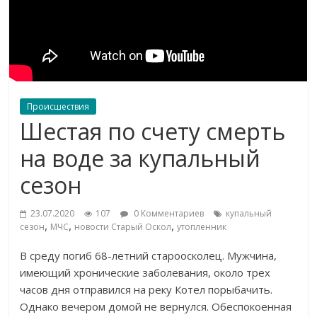
Происшествия
Шестая по счету смерть
на воде за купальный
сезон
23.07.2020
107
0 Комментариев
купальный
,
,
,
сезон
МЧС
новости Старый Оскол
утопленник
В среду погиб 68-летний староосколец. Мужчина,
имеющий хронические заболевания, около трех
часов дня отправился на реку Котел порыбачить.
Однако вечером домой не вернулся. Обеспокоенная