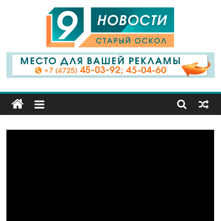
9
Канал
Старый
Оскол