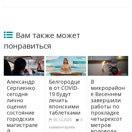
Вам также может
понравиться
Александр
Белгородце
В
Сергиенко
в от COVID-
микрорайон
сегодня
19 будут
е Весеннем
лично
лечить
завершили
оценил
японскими
работы по
состояние
таблетками
прокладке
городских
четырехсот
05.10.2020
0
магистрале
метров
комментариев
й
водовода