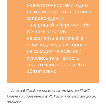
недостаточностями, одни
не ходили купаться, были в
сопровождении
товарищей и берегли себя.
В жаркую погоду
находились в тенечке, а
если вода ледяная, просто
не заходили в воду или
купались там, где есть
спасательные посты. Это
обязательно.
— Алексей Олейников, инспектор центра ГИМС
Главного управления МЧС России по Белгородской
области