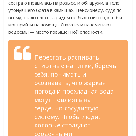
сестра отправилась на розыск, и обнаружила тело
утонувшего брата в камышах. Пенсионеру, судя по
всему, стало плохо, а рядом не было никого, кто бы
мог прийти на помощь. Спасатели напоминают:
водоемы — место повышенной опасности.
Перестать распивать
спиртные напитки, беречь
себя, понимать и
осознавать, что жаркая
погода и прохладная вода
могут повлиять на
сердечно-сосудистую
систему. Чтобы люди,
которые страдают
сердечными