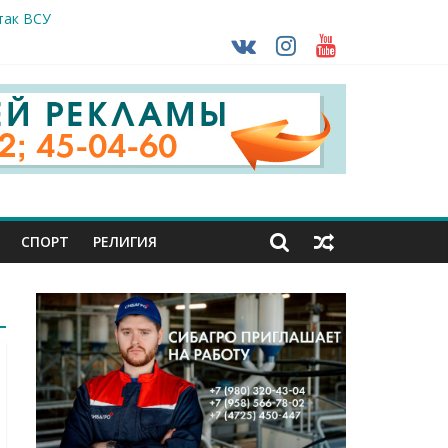
кунуться в прошлое
так ВСУ
тделе СК подвели итоги первого полугодия
чной трансплантации
ть без штрафа?
СПОРТ
РЕЛИГИЯ