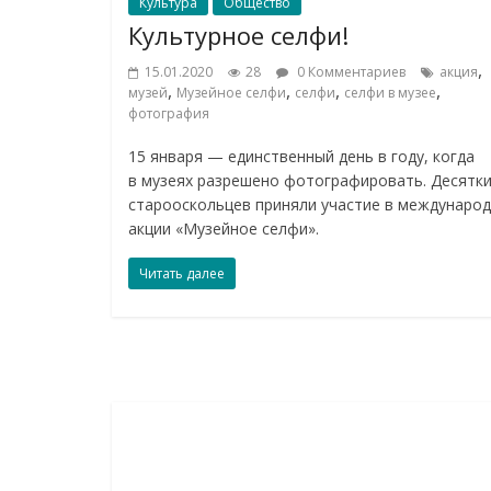
Культура
Общество
Культурное селфи!
,
15.01.2020
28
0 Комментариев
акция
,
,
,
,
музей
Музейное селфи
селфи
селфи в музее
фотография
15 января — единственный день в году, когда
в музеях разрешено фотографировать. Десятк
старооскольцев приняли участие в междунаро
акции «Музейное селфи».
Читать далее