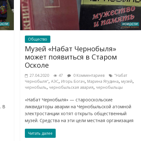
Общество
Музей «Набат Чернобыля»
может появиться в Старом
Осколе
27.04.2020
47
0 Комментариев
"Набат
,
,
,
,
,
Чернобыля"
АЭС
Игорь Богач
Марина Ягудина
музей
,
,
чернобыль
чернобыльская авария
чернобыльцы
«Набат Чернобыля» — старооскольские
. В
ликвидаторы аварии на Чернобыльской атомной
электростанции хотят открыть общественный
музей. Средства на эти цели местная организация
Читать далее