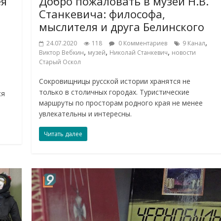
ея
Добро пожаловать в музей Н.В.
Станкевича: философа,
мыслителя и друга Белинского
,
24.07.2020
118
0 Комментариев
9 Канал
,
,
,
Виктор Вебкин
музей
Николай Станкевич
новости
Старый Оскол
Сокровищницы русской истории хранятся не
только в столичных городах. Туристические
ся
маршруты по просторам родного края не менее
увлекательны и интересны.
Читать далее