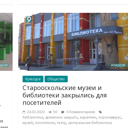
Культура
Общество
Старооскольские музеи и
библиотеки закрылись для
посетителей
,
24.03.2020
50
0 Комментариев
,
,
,
,
библиотека
временно закрыто
карантин
коронавирус
ия
,
,
,
музей
посетители
театр
центральная библиотека
семи