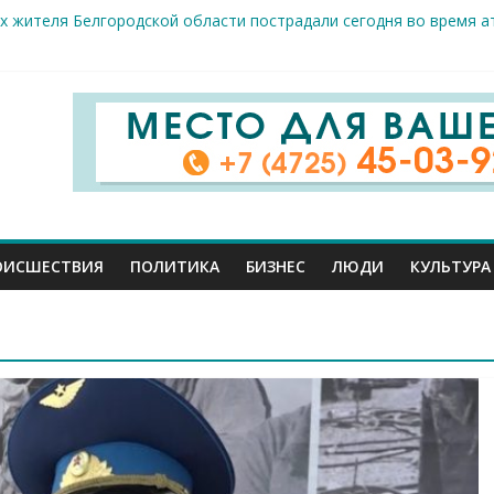
ие салоны»: старооскольский краеведческий музей приглашает о
х жителя Белгородской области пострадали сегодня во время а
скрываемость особо тяжких преступлений: в Старооскольском о
дце: старооскольский тренер Георгий Золотых нуждается в сро
естам несанкционированной торговли: что и где можно продава
ОИСШЕСТВИЯ
ПОЛИТИКА
БИЗНЕС
ЛЮДИ
КУЛЬТУРА