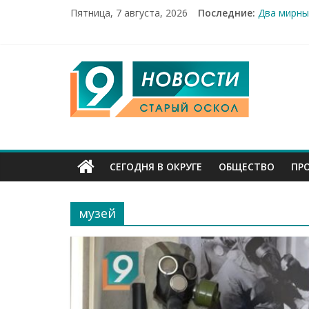
Пятница, 7 августа, 2026
Последние:
«Купеческ
Два мирны
100%-я ра
Новое сер
9
Рейд по м
Канал
Старый
СЕГОДНЯ В ОКРУГЕ
ОБЩЕСТВО
ПР
Оскол
музей