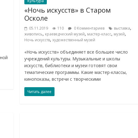
Культура
«Ночь искусств» в Старом
Осколе
,
05.11.2019
110
0 Комментариев
выставка
,
,
,
,
живопись
краеведческий музей
мастер-класс
музей
,
Ночь искусств
художественный музей
и
«Ночь искусств» объединяет все большее число
дной
учреждений культуры. Музыкальные и школы
искусств, библиотеки и музеи готовят свои
тематические программы. Какие мастер-классы,
кинопоказы, встречи с творческими
Читать далее