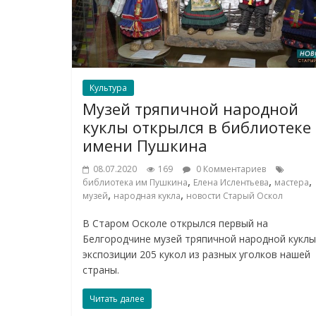
Культура
Музей тряпичной народной
куклы открылся в библиотеке
имени Пушкина
08.07.2020
169
0 Комментариев
,
,
,
библиотека им Пушкина
Елена Ислентьева
мастера
,
,
музей
народная кукла
новости Старый Оскол
В Старом Осколе открылся первый на
Белгородчине музей тряпичной народной куклы
экспозиции 205 кукол из разных уголков нашей
страны.
Читать далее