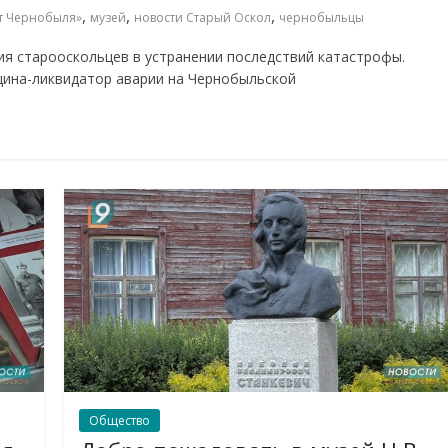
,
,
,
т Чернобыля»
музей
новости Старый Оскол
чернобыльцы
я старооскольцев в устранении последствий катастрофы.
щина-ликвидатор аварии на Чернобыльской
Общество