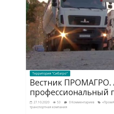
Территория "Сибагро"
Вестник ПРОМАГРО.
профессиональный 
27.10.2020
53
0 Комментариев
«ПромА
транспортная компания