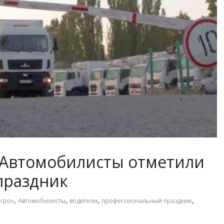
 Автомобилисты отметили
праздник
,
,
,
,
гро»
Автомобилисты
водители
профессиональный праздник