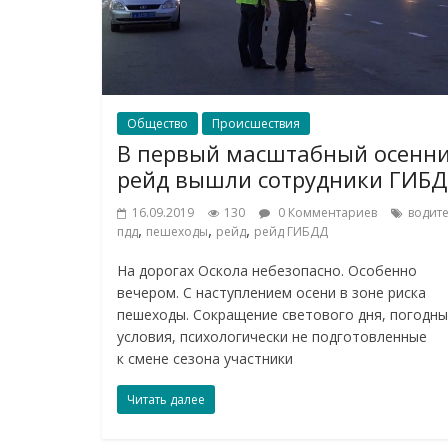
Общество
Происшествия
В первый масштабный осенн
рейд вышли сотрудники ГИБ
16.09.2019
130
0 Комментариев
водит
,
,
,
пдд
пешеходы
рейд
рейд ГИБДД
На дорогах Оскола небезопасно. Особенно
вечером. С наступлением осени в зоне риска
пешеходы. Сокращение светового дня, погодн
условия, психологически не подготовленные
к смене сезона участники
Читать далее