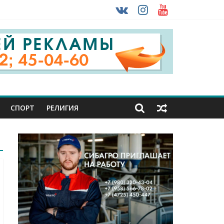
урника
 ввоза машин из-за рубежа
СПОРТ
РЕЛИГИЯ