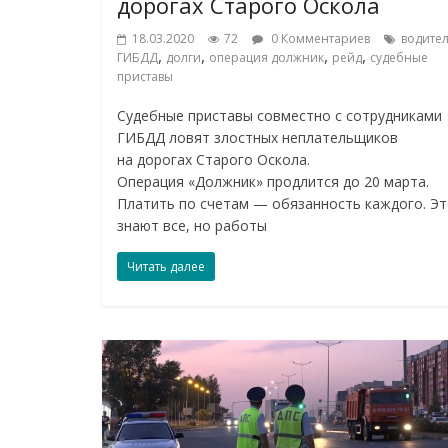
дорогах Старого Оскола
18.03.2020
72
0 Комментариев
водите
,
,
,
,
ГИБДД
долги
операция должник
рейд
судебные
приставы
Судебные приставы совместно с сотрудниками
ГИБДД ловят злостных неплательщиков
на дорогах Старого Оскола.
Операция «Должник» продлится до 20 марта.
Платить по счетам — обязанность каждого. Э
знают все, но работы
Читать далее