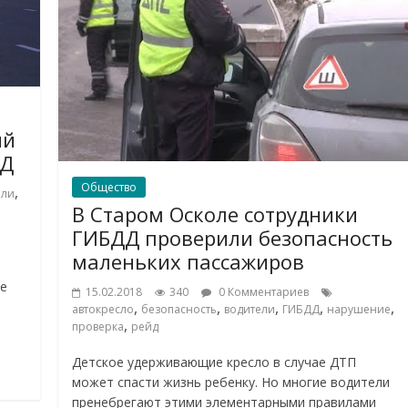
ий
ДД
Общество
,
ели
В Старом Осколе сотрудники
ГИБДД проверили безопасность
маленьких пассажиров
ые
15.02.2018
340
0 Комментариев
,
,
,
,
,
автокресло
безопасность
водители
ГИБДД
нарушение
,
проверка
рейд
Детское удерживающие кресло в случае ДТП
может спасти жизнь ребенку. Но многие водители
пренебрегают этими элементарными правилами