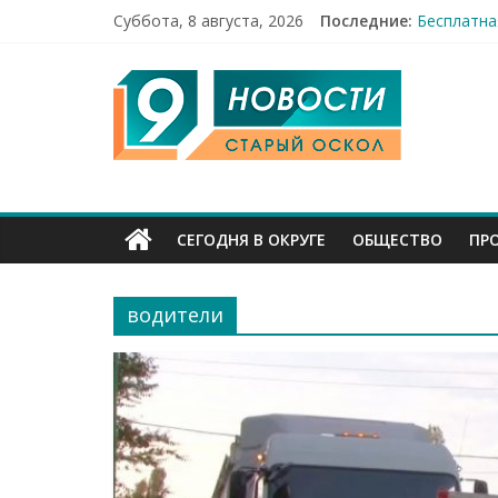
Суббота, 8 августа, 2026
Последние:
Праздник 
Бесплатна
9
12 челове
49,5 млн 
Строители
Канал
Старый
СЕГОДНЯ В ОКРУГЕ
ОБЩЕСТВО
ПР
Оскол
водители