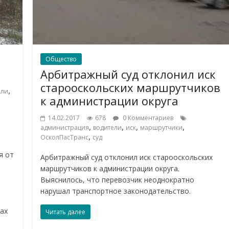
Общество
Арбитражный суд отклонил иск
старооскольских маршрутчиков
,
ели
к администрации округа
14.02.2017
678
0 Комментариев
,
,
,
,
администрация
водители
иск
маршрутчики
,
ОсколПасТранс
суд
я от
Арбитражный суд отклонил иск старооскольских
маршрутчиков к администрации округа.
Выяснилось, что перевозчик неоднократно
нарушал транспортное законодательство.
ах
Читать далее