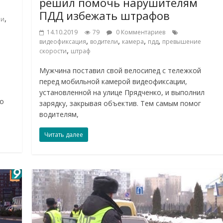
решил помочь нарушителям
ПДД избежать штрафов
,
ли
14.10.2019
79
0 Комментариев
,
,
,
,
видеофиксация
водители
камера
пдд
превышение
,
скорости
штраф
Мужчина поставил свой велосипед с тележкой
перед мобильной камерой видеофиксации,
установленной на улице Прядченко, и выполнил
то
зарядку, закрывая объектив. Тем самым помог
водителям,
Читать далее