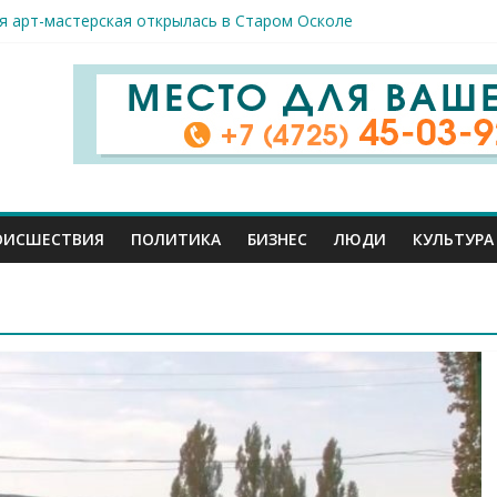
спорта и достижений: в Старом Осколе отметили День физкульт
я арт-мастерская открылась в Старом Осколе
к пострадали сегодня при новых ударах ВСУ по нашему региону
руб. похитили мошенники у жителей Белгородчины под предлогом
 принимают поздравления с профессиональным праздником
ОИСШЕСТВИЯ
ПОЛИТИКА
БИЗНЕС
ЛЮДИ
КУЛЬТУРА