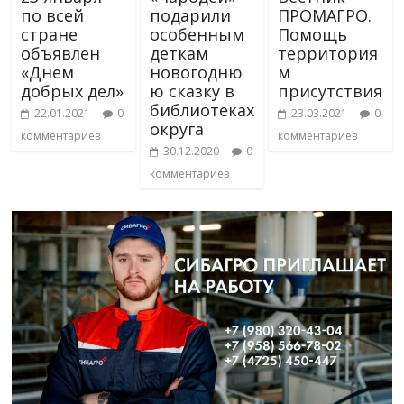
по всей
подарили
ПРОМАГРО.
стране
особенным
Помощь
объявлен
деткам
территория
«Днем
новогодню
м
добрых дел»
ю сказку в
присутствия
библиотеках
22.01.2021
0
23.03.2021
0
округа
комментариев
комментариев
30.12.2020
0
комментариев